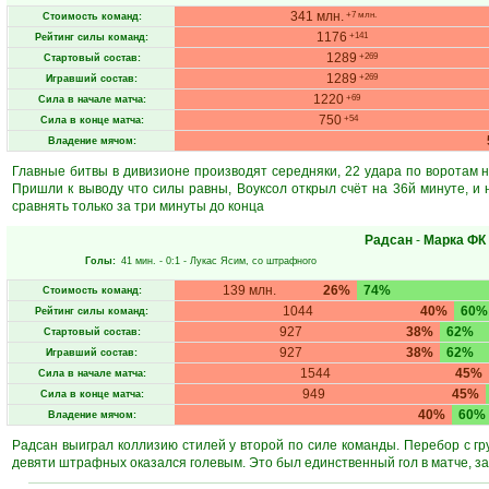
341 млн.
+7 млн.
Стоимость команд:
1176
+141
Рейтинг силы команд:
1289
+269
Стартовый состав:
1289
+269
Игравший состав:
1220
+69
Сила в начале матча:
750
+54
Сила в конце матча:
Владение мячом:
Главные битвы в дивизионе производят середняки, 22 удара по воротам на
Пришли к выводу что силы равны, Воуксол открыл счёт на 36й минуте, и 
сравнять только за три минуты до конца
Радсан
-
Марка ФК
Голы:
41 мин.
- 0:1 -
Лукас Ясим
, со штрафного
139 млн.
26%
74%
Стоимость команд:
1044
40%
60%
Рейтинг силы команд:
927
38%
62%
Стартовый состав:
927
38%
62%
Игравший состав:
1544
45%
Сила в начале матча:
949
45%
Сила в конце матча:
40%
60%
Владение мячом:
Радсан выиграл коллизию стилей у второй по силе команды. Перебор с гр
девяти штрафных оказался голевым. Это был единственный гол в матче, з