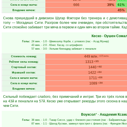
666
39%
61%
Сила в конце матча:
45%
Владение мячом:
Снова пришедший в дивизион Шугар Фэктори без тренера и с демотива
топу — Могадишо Сити. Разгром более чем очевиден, при обстоятельств
Сити спокойно забивает три мяча в первом и один мяч во втором тайме. Ка
Кеско
-
Оушен Сома
Голы:
24 мин.
- 1:0 -
Шиикхалоу Корби
, с углового (пас -
Асад Мунир
)
43 мин.
- 2:0 -
Юнес Хасау
, со штрафного
57 мин.
- 3:0 -
Хельми Кеенадид
забивает с пенальти
449 млн.
+171 млн.
Стоимость команд:
1313
+305
Рейтинг силы команд:
1440
+482
Стартовый состав:
1422
+464
Игравший состав:
1711
+606
Сила в начале матча:
1089
+394
Сила в конце матча:
Владение мячом:
Сильный побеждает слабого, без примечаний и интриг. Три из трёх голов 
на 43й и пенальти на 57й. Кеско уже открывает рекорды этого сезона в н
чем Сити.
Воуксол
* -
Академия Ксам
Голы:
36 мин.
- 1:0 -
Такар Сиссе
, удар с близкого расстояния (пас -
Байрамгельды
87 мин.
- 1:1 -
Шахед Кусман
, замкнул прострел с фланга (пас -
Френдли Ивэ