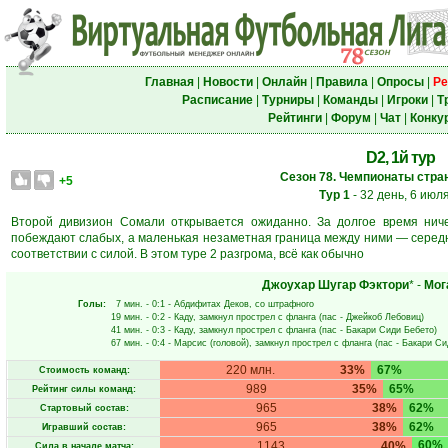
Главная
|
Новости
|
Онлайн
|
Правила
|
Опросы
|
Ре
Расписание
|
Турниры
|
Команды
|
Игроки
|
Т
Рейтинги
|
Форум
|
Чат
|
Конку
D2, 1й тур
Сезон 78. Чемпионаты стран
+5
Тур 1
- 32 день, 6 июл
Второй дивизион Сомали открывается ожиданно. За долгое время ниче
побеждают слабых, а маленькая незаметная граница между ними — середн
соответствии с силой. В этом туре 2 разгрома, всё как обычно
Джоухар Шугар Фэктори
* -
Мог
Голы:
7 мин.
- 0:1 -
Абдифитах Деков
, со штрафного
19 мин.
- 0:2 -
Каду
, замкнул прострел с фланга (пас -
Джейкоб Лебовиц
)
41 мин.
- 0:3 -
Каду
, замкнул прострел с фланга (пас -
Бакари Сиди Бебето
)
67 мин.
- 0:4 -
Марсис
(головой), замкнул прострел с фланга (пас -
Бакари Си
220 млн.
33%
67%
Стоимость команд:
989
35%
65%
Рейтинг силы команд:
965
38%
62%
Стартовый состав:
965
38%
62%
Игравший состав:
60%
1143
40%
Сила в начале матча: