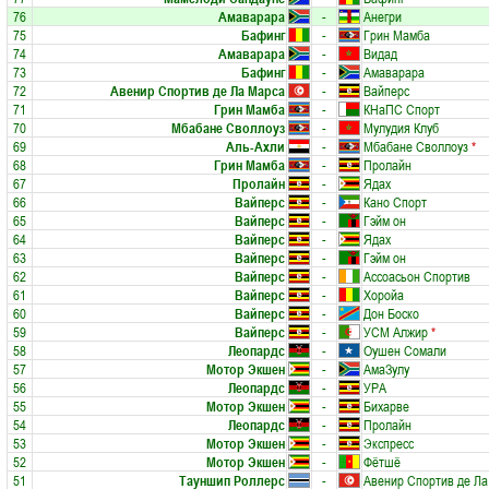
76
Амаварара
-
Анегри
75
Бафинг
-
Грин Мамба
74
Амаварара
-
Видад
73
Бафинг
-
Амаварара
72
Авенир Спортив де Ла Марса
-
Вайперс
71
Грин Мамба
-
КНаПС Спорт
70
Мбабане Своллоуз
-
Мулудия Клуб
69
Аль-Ахли
-
Мбабане Своллоуз
*
68
Грин Мамба
-
Пролайн
67
Пролайн
-
Ядах
66
Вайперс
-
Кано Спорт
65
Вайперс
-
Гэйм он
64
Вайперс
-
Ядах
63
Вайперс
-
Гэйм он
62
Вайперс
-
Ассоасьон Спортив
61
Вайперс
-
Хоройа
60
Вайперс
-
Дон Боско
59
Вайперс
-
УСМ Алжир
*
58
Леопардс
-
Оушен Сомали
57
Мотор Экшен
-
АмаЗулу
56
Леопардс
-
УРА
55
Мотор Экшен
-
Бихарве
54
Леопардс
-
Пролайн
53
Мотор Экшен
-
Экспресс
52
Мотор Экшен
-
Фётшё
51
Тауншип Роллерс
-
Авенир Спортив де Ла