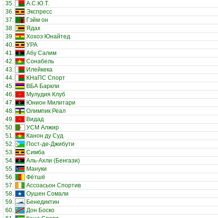
35.
А.С.Ю.Т.
36.
Экспресс
37.
Гэйм он
38.
Ядах
39.
Хохоэ Юнайтед
40.
УРА
41.
Абу Салим
42.
Сонабель
43.
Илейкека
44.
КНаПС Спорт
45.
ВБА Баркли
46.
Мулудия Клуб
47.
Юнион Милитари
48.
Олимпик Реал
49.
Видад
50.
УСМ Алжир
51.
Канон ду Суд
52.
Пост-де-Джибути
53.
Симба
54.
Аль-Ахли (Бенгази)
55.
Мануки
56.
Фётшё
57.
Ассоасьон Спортив
58.
Оушен Сомали
59.
Бенедиктин
60.
Дон Боско