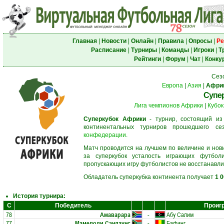
Главная
|
Новости
|
Онлайн
|
Правила
|
Опросы
|
Ре
Расписание
|
Турниры
|
Команды
|
Игроки
|
Т
Рейтинги
|
Форум
|
Чат
|
Конку
Сез
Европа
|
Азия
|
Афри
Супе
Лига чемпионов Африки
|
Кубок
Суперкубок Африки
- турнир, состоящий из 
континентальных турниров прошедшего с
конфедерации
.
Матч проводится на лучшем по величине и нов
за суперкубок усталость играющих футбол
пропускающих игру футболистов не восстанавли
Обладатель суперкубка континента получает
1 
История турнира:
С
Победитель
Проиг
78
Амаварара
-
Абу Салим
77
Мамелоди Сандаунс
-
Бафинг