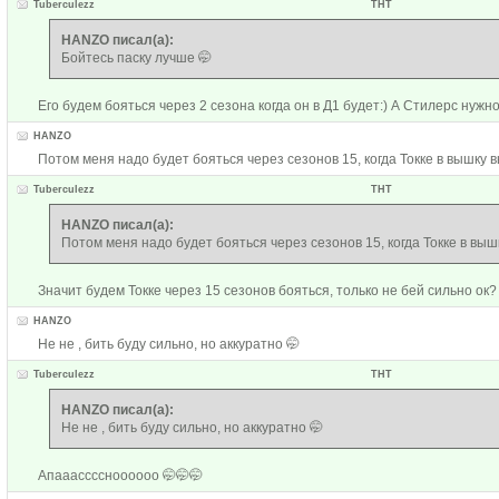
Tuberculezz
ТНТ
HANZO писал(а):
Бойтесь паску лучше 🤭
Его будем бояться через 2 сезона когда он в Д1 будет:) А Стилерс нужно
HANZO
Потом меня надо будет бояться через сезонов 15, когда Токке в вышку 
Tuberculezz
ТНТ
HANZO писал(а):
Потом меня надо будет бояться через сезонов 15, когда Токке в выш
Значит будем Токке через 15 сезонов бояться, только не бей сильно ок
HANZO
Не не , бить буду сильно, но аккуратно 🤭
Tuberculezz
ТНТ
HANZO писал(а):
Не не , бить буду сильно, но аккуратно 🤭
Апааассссноооооо 🤭🤭🤭