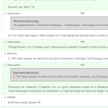
Как же так, Бер? 🧐
Tuberculezz
ТНТ
Harrison писал(а):
Не удивительно. Половина команд - стареющие, а молодых не готов
Ну тут либо молодые, либо грамотно трансферный рынок юзать нужно у
Tuberculezz
ТНТ
Предположу что Стилерс даст просраться нашим топам в этом сезоне не
Harrison
С ТНТ мне лучше не явиться на игру и получить технарь :))) Разницу гол
Tuberculezz
ТНТ
Harrison писал(а):
С ТНТ мне лучше не явиться на игру и получить технарь :))) Разницу
Разница не главное:) Главное что ты суету можешь навести в привыч
твоя команда в силушке по прибавит и тогда вообще интересно будет п
HANZO
Бойтесь паску лучше 🤭