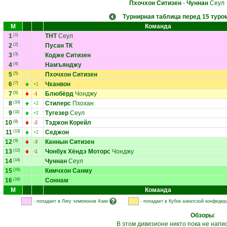
Пхочхон Ситизен
-
Чуннан
Сеул
Турнирная таблица перед 15 туро
М
Команда
1
(1)
ТНТ
Сеул
2
(2)
Пусан ТК
3
(3)
Кодже Ситизен
4
(4)
Намъянджу
5
(5)
Пхочхон Ситизен
6
(7)
Чханвон
+1
7
(6)
Блюбёрд
Чонджу
-1
8
(10)
Стилерс
Пхохан
+2
9
(11)
Тугезер
Сеул
+2
10
(8)
Тэджон Корейл
-2
11
(13)
Седжон
+2
12
(9)
Каннын Ситизен
-3
13
(12)
Чонбук Хёндэ Моторс
Чонджу
-1
14
(14)
Чуннан
Сеул
15
(15)
Кимчхон Санму
16
(16)
Соннам
М
Команда
- попадает в Лигу чемпионов Азии
- попадает в Кубок азиатской конфедер
Обзоры
:
В этом дивизионе никто пока не напи