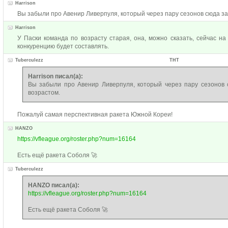
Harrison
Вы забыли про Авенир Ливерпуля, который через пару сезонов сюда за
Harrison
У Паски команда по возрасту старая, она, можно сказать, сейчас на
конкуренцию будет составлять.
Tuberculezz
ТНТ
Harrison писал(а):
Вы забыли про Авенир Ливерпуля, который через пару сезонов 
возрастом.
Пожалуй самая перспективная ракета Южной Кореи!
HANZO
https://vfleague.org/roster.php?num=16164
Есть ещё ракета Соболя 🚀
Tuberculezz
HANZO писал(а):
https://vfleague.org/roster.php?num=16164
Есть ещё ракета Соболя 🚀