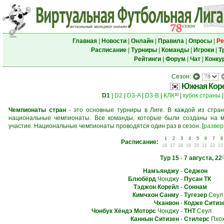
Главная
|
Новости
|
Онлайн
|
Правила
|
Опросы
|
Ре
Расписание
|
Турниры
|
Команды
|
Игроки
|
Т
Рейтинги
|
Форум
|
Чат
|
Конку
Сезон:
Южная Кор
D1
|
D2
|
D3-A
|
D3-B
|
КЛК
|
кубок страны
10
Чемпионаты стран
- это основные турниры в Лиге. В каждой из стран
национальные чемпионаты. Все команды, которые были созданы на м
участие. Национальные чемпионаты проводятся один раз в сезон.
[
развер
1
2
3
4
5
6
7
8
Расписание:
16
17
18
19
20
21
22
23
Тур 15
-
7 августа, 22
Намъянджу
-
Седжон
Блюбёрд
Чонджу
-
Пусан ТК
Тэджон Корейл
-
Соннам
Кимчхон Санму
-
Тугезер
Сеул
Чханвон
-
Кодже Ситиз
Чонбук Хёндэ Моторс
Чонджу
-
ТНТ
Сеул
Каннын Ситизен
-
Стилерс
Пхо