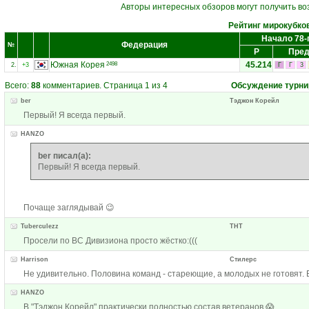
Авторы интересных обзоров могут получить во
Рейтинг мирокубко
Начало 78-
Федерация
№
Р
Пред
Южная Корея
45.214
2498
2.
+3
Г
Г
3
Всего:
88
комментариев. Страница 1 из 4
Обсуждение турни
ber
Тэджон Корейл
Первый! Я всегда первый.
HANZO
ber писал(а):
Первый! Я всегда первый.
Почаще заглядывай 😉
Tuberculezz
ТНТ
Просели по ВС Дивизиона просто жёстко:(((
Harrison
Стилерс
Не удивительно. Половина команд - стареющие, а молодых не готовят.
HANZO
В "Тэджон Корейл" практически полностью состав ветеранов 😱