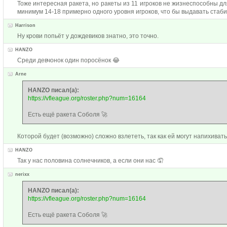
Тоже интересная ракета, но ракеты из 11 игроков не жизнеспособны д
минимум 14-18 примерно одного уровня игроков, что бы выдавать стаби
Harrison
Ну крови попьёт у дождевиков знатно, это точно.
HANZO
Среди девчонок один поросёнок 😂
Arne
HANZO писал(а):
https://vfleague.org/roster.php?num=16164
Есть ещё ракета Соболя 🚀
Которой будет (возможно) сложно взлететь, так как ей могут напихиват
HANZO
Так у нас половина солнечников, а если они нас 🤦
nerixx
HANZO писал(а):
https://vfleague.org/roster.php?num=16164
Есть ещё ракета Соболя 🚀