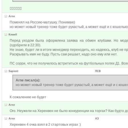
🤦‍♂️🤦‍♂️🤦‍♂️
Arne
Поменял на Россию-матушку. Понимаю)
но может новый тренер тоже будет рукастый, а может ещё и с кошелько
Kewell
Перед уходом была оформлена заявка на обмен клубами. Но моде
(одобрили в 22:30).
Не знаю, будет ли в итоге менеджер переходить, но надеюсь, клуб не п
Раскрывать имя не буду. Пусть сам решает, надо оно ему или нет.
ПС сорри, что не получилось встретиться на футбольных полях Д1. Все
Sapient
ПСВ
Arne писал(а):
но может новый тренер тоже будет рукастый, а может ещё и с коше
К сожалению не будет
Arne
Ого. Неужели на Херенвен не было конкуренции на торгах? Как будто д
Arne
АЗ
Херенвен 4 очка взял в 2 стартовых играх :)