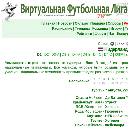
Главная
|
Новости
|
Онлайн
|
Правила
|
Опросы
|
Ре
Расписание
|
Турниры
|
Команды
|
Игроки
|
Т
Рейтинги
|
Форум
|
Чат
|
Конку
Сезон:
Нидерлан
D1
|
D2
|
D3-A
|
D3-B
|
D4-A
|
D4-B
|
D4-C
|
D4-D
|
КЛК
|
к
20
Чемпионаты стран
- это основные турниры в Лиге. В каждой из стран
национальные чемпионаты. Все команды, которые были созданы на м
участие. Национальные чемпионаты проводятся один раз в сезон.
[
развер
1
2
3
4
5
6
7
8
Расписание:
16
17
18
19
20
21
22
23
Тур 15
-
7 августа, 22
Спарта
Нейкерк
-
Де Батавен
Г
Крайенхаут
Гаага
-
Утрехт
ПСВ
Эйндховен
-
Херенвен
Рода '46
Лесден
-
Гронинген
Клутинге
-
НЕК
Неймеге
Твенте
-
Хогевен
Орион
Неймеген
-
Фейеноорд