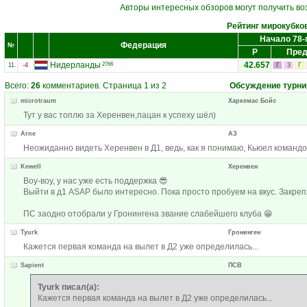
Авторы интересных обзоров могут получить во
Рейтинг мирокубко
Начало 78-
Федерация
№
Р
Пред
Нидерланды
42.657
2766
11.
-4
Г
3
Г
Всего:
26
комментариев. Страница 1 из 2
Обсуждение турни
microtraum
Харкемас Бойс
Тут у вас топлю за Херенвен,пацан к успеху шёл)
Arne
АЗ
Неожиданно видеть Херенвен в Д1, ведь, как я понимаю, Кьюел команд
Kewell
Херенвен
Воу-воу, у нас уже есть поддержка 😎
Выйти в д1 ASAP было интересно. Пока просто пробуем на вкус. Закрепл
ПС заодно отобрали у Гронингена звание слабейшего клуба 😁
Tyurk
Гронинген
Кажется первая команда на вылет в Д2 уже определилась...
Sapient
ПСВ
Tyurk писал(а):
Кажется первая команда на вылет в Д2 уже определилась...