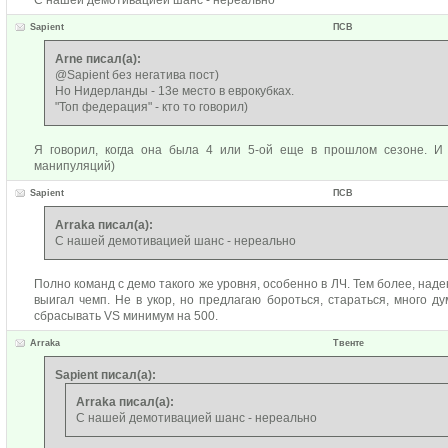
С нашей демотивацией шанс - нереально
Sapient
ПСВ
Arne писал(а):
@Sapient без негатива пост)
Но Нидерланды - 13е место в еврокубках.
"Топ федерация" - кто то говорил)
Я говорил, когда она была 4 или 5-ой еще в прошлом сезоне. И 
манипуляций)
Sapient
ПСВ
Arraka писал(а):
С нашей демотивацией шанс - нереально
Полно команд с демо такого же уровня, особенно в ЛЧ. Тем более, надею
выигал чемп. Не в укор, но предлагаю бороться, стараться, много д
сбрасывать VS минимум на 500.
Arraka
Твенте
Sapient писал(а):
Arraka писал(а):
С нашей демотивацией шанс - нереально