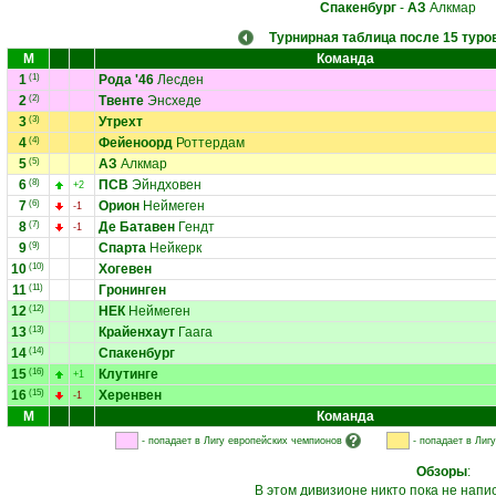
Спакенбург
-
АЗ
Алкмар
Турнирная таблица после 15 туро
М
Команда
1
(1)
Рода '46
Лесден
2
(2)
Твенте
Энсхеде
3
(3)
Утрехт
4
(4)
Фейеноорд
Роттердам
5
(5)
АЗ
Алкмар
6
(8)
ПСВ
Эйндховен
+2
7
(6)
Орион
Неймеген
-1
8
(7)
Де Батавен
Гендт
-1
9
(9)
Спарта
Нейкерк
10
(10)
Хогевен
11
(11)
Гронинген
12
(12)
НЕК
Неймеген
13
(13)
Крайенхаут
Гаага
14
(14)
Спакенбург
15
(16)
Клутинге
+1
16
(15)
Херенвен
-1
М
Команда
- попадает в Лигу европейских чемпионов
- попадает в Лиг
Обзоры
:
В этом дивизионе никто пока не напи