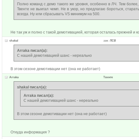
Полно команд с демо такого же уровня, особенно в ЛЧ. Тем более, 
Твенте не выигал чемп. Не в укор, но предлагаю бороться, старат
всегда. Ну или сбрасывать VS минимум на 500.
Не так уж и полно с такой демотивацией, которая осталась прежней и к
shakal
зам.
ПСВ
Arraka писал(а):
С нашей демотивацией шанс - нереально
В этом сезоне демотивации нет (она не работает)
Arraka
Твенте
shakal писал(а):
Arraka писал(а):
С нашей демотивацией шанс - нереально
В этом сезоне демотивации нет (она не работает)
Откуда информация ?