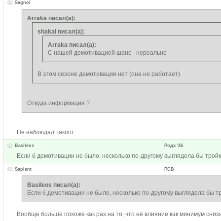
Sagnol
Arraka писал(а):
shakal писал(а):
Arraka писал(а):
С нашей демотивацией шанс - нереально
В этом сезоне демотивации нет (она не работает)
Откуда информация ?
Не наблюдал такого
Basileos
Рода '46
Если б демотивации не было, несколько по-другому выглядела бы тройк
Sapient
ПСВ
Basileos писал(а):
Если б демотивации не было, несколько по-другому выглядела бы т
Вообще больше похоже как раз на то, что её влияние как минимум сниз