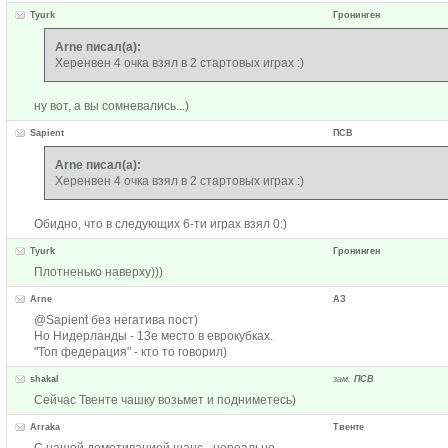
Tyurk
Гронинген
Arne писал(а):
Херенвен 4 очка взял в 2 стартовых играх :)
ну вот, а вы сомневались...)
Sapient
ПСВ
Arne писал(а):
Херенвен 4 очка взял в 2 стартовых играх :)
Обидно, что в следующих 6-ти играх взял 0:)
Tyurk
Гронинген
Плотненько наверху)))
Arne
АЗ
@Sapient без негатива пост)
Но Нидерланды - 13е место в еврокубках.
"Топ федерация" - кто то говорил)
shakal
зам.
ПСВ
Сейчас Твенте чашку возьмет и подниметесь)
Arraka
Твенте