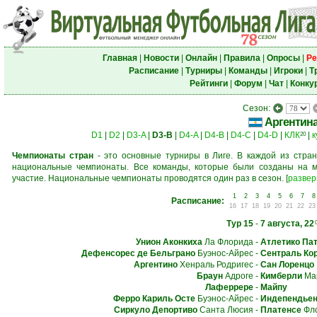
Главная
|
Новости
|
Онлайн
|
Правила
|
Опросы
|
Ре
Расписание
|
Турниры
|
Команды
|
Игроки
|
Т
Рейтинги
|
Форум
|
Чат
|
Конку
Сезон:
Аргентин
D1
|
D2
|
D3-A
|
D3-B
|
D4-A
|
D4-B
|
D4-C
|
D4-D
|
КЛК
|
к
20
Чемпионаты стран
- это основные турниры в Лиге. В каждой из стран
национальные чемпионаты. Все команды, которые были созданы на м
участие. Национальные чемпионаты проводятся один раз в сезон.
[
развер
1
2
3
4
5
6
7
8
Расписание:
16
17
18
19
20
21
22
23
Тур 15
-
7 августа, 22
Унион Аконкиха
Ла Флорида
-
Атлетико Па
Дефенсорес де Бельграно
Буэнос-Айрес
-
Сентраль Ко
Аргентино
Хенраль Родригес
-
Сан Лоренцо
Браун
Адроге
-
Кимберли
Мар
Лаферрере
-
Майпу
Ферро Кариль Осте
Буэнос-Айрес
-
Индепендьен
Сиркуло Депортиво
Санта Люсия
-
Платенсе
Фл