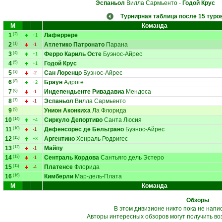
Эспаньол
Вилла Сармьенто
-
Годой Крус
Турнирная таблица после 15 туро
М
Команда
1
(2)
Лаферрере
+1
2
(1)
Атлетико Патронато
Парана
-1
3
(4)
Ферро Кариль Осте
Буэнос-Айрес
+1
4
(5)
Годой Крус
+1
5
(3)
Сан Лоренцо
Буэнос-Айрес
-2
6
(8)
Браун
Адроге
+2
7
(6)
Индепендьенте Ривадавиа
Мендоса
-1
8
(7)
Эспаньол
Вилла Сармьенто
-1
9
(9)
Унион Аконкиха
Ла Флорида
10
(14)
Сиркуло Депортиво
Санта Люсия
+4
11
(10)
Дефенсорес де Бельграно
Буэнос-Айрес
-1
12
(15)
Аргентино
Хенраль Родригес
+3
13
(12)
Майпу
-1
14
(13)
Сентраль Кордова
Сантьяго дель Эстеро
-1
15
(11)
Платенсе
Флорида
-4
16
(16)
Кимберли
Мар-дель-Плата
М
Команда
Обзоры
:
В этом дивизионе никто пока не напи
Авторы интересных обзоров могут получить во