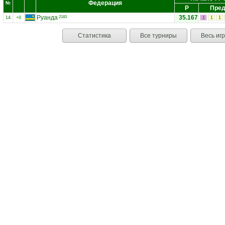
Федерация
№
Р
Пред
Руанда
35.167
2183
14.
+8
1
1
1
Статистика
Все турниры
Весь иг