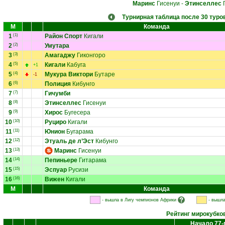
Маринс
Гисенуи
-
Этинселлес
Г
Турнирная таблица после 30 туро
М
Команда
1
(1)
Район Спорт
Кигали
2
(2)
Умутара
3
(3)
Амагаджу
Гиконгоро
4
(5)
Кигали
Кабуга
+1
5
(4)
Мукура Виктори
Бутаре
-1
6
(6)
Полиция
Кибунго
7
(7)
Гичумби
8
(8)
Этинселлес
Гисенуи
9
(9)
Хирос
Бугесера
10
(10)
Руциро
Кигали
11
(11)
Юнион
Бугарама
12
(12)
Этуаль де л’Эст
Кибунго
13
(13)
Маринс
Гисенуи
14
(14)
Пепиньере
Гитарама
15
(15)
Эспуар
Русизи
16
(16)
Вижен
Кигали
М
Команда
- вышла в Лигу чемпионов Африки
- вышла
Рейтинг мирокубко
Начало 77-