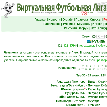
Главная
|
Новости
|
Онлайн
|
Правила
|
Опросы
|
Ре
Расписание
|
Турниры
|
Команды
|
Игроки
|
Т
Рейтинги
|
Форум
|
Чат
|
Конку
Сезон:
Руанда
D1
|
D2
|
КЛК
|
переходные
|
кубок 
4
Чемпионаты стран
- это основные турниры в Лиге. В каждой из стран
национальные чемпионаты. Все команды, которые были созданы на м
участие. Национальные чемпионаты проводятся один раз в сезон.
[
развер
1
2
3
4
5
6
7
8
Расписание:
16
17
18
19
20
21
22
23
Тур 30
-
17 июня, 22
00
Амагаджу
Гиконгоро
-
Вижен
Кигал
Этуаль де л’Эст
Кибунго
-
Полиция
Кибу
Юнион
Бугарама
*
-
Хирос
Бугесе
Руциро
Кигали
-
Эспуар
Русиз
Район Спорт
Кигали
-
Мукура Викт
Пепиньере
Гитарама
-
Умутара
Кигали
Кабуга
-
Гичумби