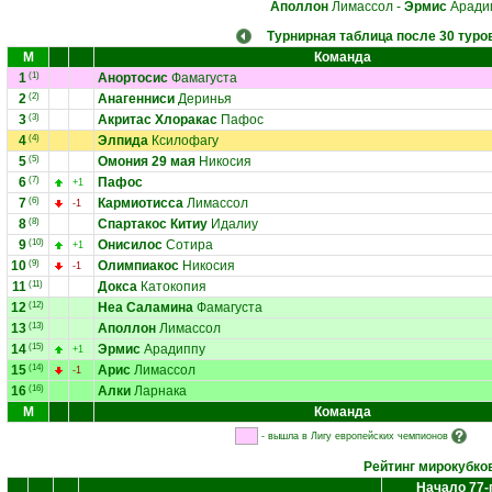
Аполлон
Лимассол
-
Эрмис
Аради
Турнирная таблица после 30 туро
М
Команда
1
(1)
Анортосис
Фамагуста
2
(2)
Анагенниси
Деринья
3
(3)
Акритас Хлоракас
Пафос
4
(4)
Элпида
Ксилофагу
5
(5)
Омония 29 мая
Никосия
6
(7)
Пафос
+1
7
(6)
Кармиотисса
Лимассол
-1
8
(8)
Спартакос Китиу
Идалиу
9
(10)
Онисилос
Сотира
+1
10
(9)
Олимпиакос
Никосия
-1
11
(11)
Докса
Катокопия
12
(12)
Неа Саламина
Фамагуста
13
(13)
Аполлон
Лимассол
14
(15)
Эрмис
Арадиппу
+1
15
(14)
Арис
Лимассол
-1
16
(16)
Алки
Ларнака
М
Команда
- вышла в Лигу европейских чемпионов
Рейтинг мирокубко
Начало 77-