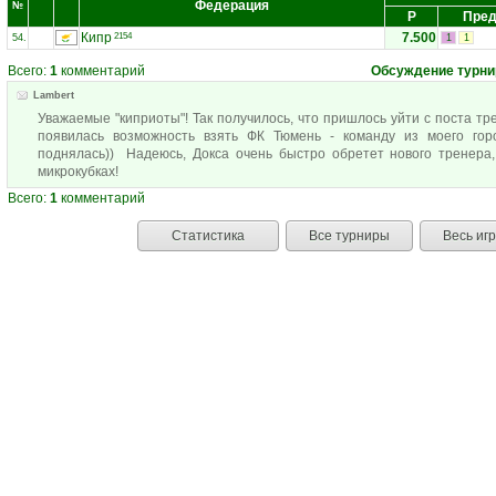
Федерация
№
Р
Пред
Кипр
7.500
2154
54.
1
1
Всего:
1
комментарий
Обсуждение турни
Lambert
Уважаемые "киприоты"! Так получилось, что пришлось уйти с поста тр
появилась возможность взять ФК Тюмень - команду из моего го
поднялась)) Надеюсь, Докса очень быстро обретет нового тренера,
микрокубках!
Всего:
1
комментарий
Статистика
Все турниры
Весь иг