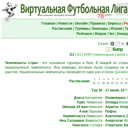
Главная
|
Новости
|
Онлайн
|
Правила
|
Опросы
|
Ре
Расписание
|
Турниры
|
Команды
|
Игроки
|
Т
Рейтинги
|
Форум
|
Чат
|
Конку
Сезон:
Кипр
D1
|
D2
|
КЛК
|
переходные
|
кубок 
6
Чемпионаты стран
- это основные турниры в Лиге. В каждой из стран
национальные чемпионаты. Все команды, которые были созданы на м
участие. Национальные чемпионаты проводятся один раз в сезон.
[
развер
1
2
3
4
5
6
7
8
Расписание:
16
17
18
19
20
21
22
23
Тур 30
-
17 июня, 22
00
Докса
Катокопия
-
Олимпиакос
Арис
Лимассол
-
Элпида
Ксил
Омония 29 мая
Никосия
-
Акритас Хло
Алки
Ларнака
-
Пафос
Кармиотисса
Лимассол
-
Анагенниси
Д
Неа Саламина
Фамагуста
-
Анортосис
Фа
Онисилос
Сотира
-
Спартакос Ки