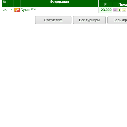
Федерация
№
Р
Пред
Бутан
23.000
2216
37.
+7
1
1
1
Статистика
Все турниры
Весь иг