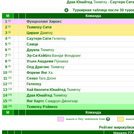
Драк Юнайтед
Тхимпху
-
Саутерн Сит
Турнирная таблица после 30 туро
М
Команда
1
(1)
Фунцхолинг Хироес
2
(2)
Тхимпху Сити
3
(3)
Циранг
Дампху
4
(4)
Саутерн Сити
Гелепху
5
(5)
Самце
6
(6)
Друкпа
Тхимпху
7
(7)
Эр-Си Кэйблз
Вангди Фондранг
8
(8)
Угьен Академи
Пунакха
9
(9)
Олд Драгонс
Тхимпху
10
(10)
Фореве Янг
Ха
11
(11)
Сенао
Тага Дзонг
12
(12)
Гелепху
13
(13)
Хай Кволити Юнайтед
Тхимпху
14
(14)
Драк Юнайтед
Тхимпху
15
(15)
Янг Хартс
Самдруп-Джонгхар
16
(16)
Тхимпху Рэйвенз
М
Команда
- вышла в Лигу чемпионов Азии
- вышла
Рейтинг мирокубко
Начало 77-