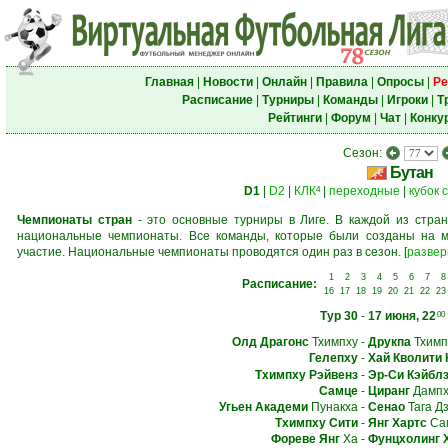
Главная
|
Новости
|
Онлайн
|
Правила
|
Опросы
|
Ре
Расписание
|
Турниры
|
Команды
|
Игроки
|
Т
Рейтинги
|
Форум
|
Чат
|
Конку
Сезон:
Бутан
D1
|
D2
|
КЛК
|
переходные
|
кубок 
4
Чемпионаты стран
- это основные турниры в Лиге. В каждой из стран
национальные чемпионаты. Все команды, которые были созданы на м
участие. Национальные чемпионаты проводятся один раз в сезон.
[
развер
1
2
3
4
5
6
7
8
Расписание:
16
17
18
19
20
21
22
23
Тур 30
-
17 июня, 22
00
Олд Драгонс
Тхимпху
-
Друкпа
Тхимп
Гелепху
-
Хай Кволити
Тхимпху Рэйвенз
-
Эр-Си Кэйбл
Самце
-
Циранг
Дампх
Угьен Академи
Пунакха
-
Сенао
Тага Дз
Тхимпху Сити
-
Янг Хартс
Сам
Фореве Янг
Ха
-
Фунцхолинг 