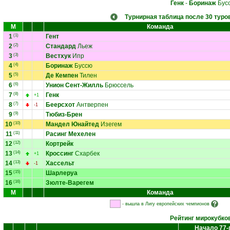
Генк
-
Боринаж
Бус
Турнирная таблица после 30 туро
М
Команда
1
(1)
Гент
2
(2)
Стандард
Льеж
3
(3)
Вестхук
Ипр
4
(4)
Боринаж
Буссю
5
(5)
Де Кемпен
Тилен
6
(6)
Унион Сент-Жилль
Брюссель
7
(8)
Генк
+1
8
(7)
Беерсхот
Антверпен
-1
9
(9)
Тюбиз-Брен
10
(10)
Мандел Юнайтед
Изегем
11
(11)
Расинг Мехелен
12
(12)
Кортрейк
13
(14)
Кроссинг
Схарбек
+1
14
(13)
Хассельт
-1
15
(15)
Шарлеруа
16
(16)
Зюлте-Варегем
М
Команда
- вышла в Лигу европейских чемпионов
Рейтинг мирокубко
Начало 77-