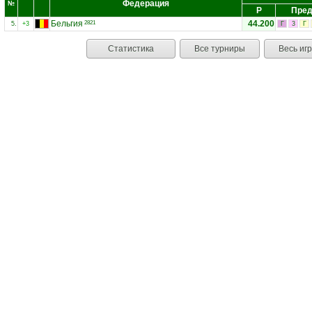
Федерация
№
Р
Пред
Бельгия
44.200
2821
5.
+3
Г
3
Г
Статистика
Все турниры
Весь иг