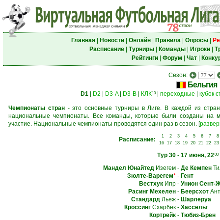
Главная
|
Новости
|
Онлайн
|
Правила
|
Опросы
|
Ре
Расписание
|
Турниры
|
Команды
|
Игроки
|
Т
Рейтинги
|
Форум
|
Чат
|
Конку
Сезон:
Бельгия
D1
|
D2
|
D3-A
|
D3-B
|
КЛК
|
переходные
|
кубок 
10
Чемпионаты стран
- это основные турниры в Лиге. В каждой из стран
национальные чемпионаты. Все команды, которые были созданы на м
участие. Национальные чемпионаты проводятся один раз в сезон.
[
развер
1
2
3
4
5
6
7
8
Расписание:
16
17
18
19
20
21
22
23
Тур 30
-
17 июня, 22
00
Мандел Юнайтед
Изегем
-
Де Кемпен
Ти
Зюлте-Варегем
*
-
Гент
Вестхук
Ипр
-
Унион Сент-
Расинг Мехелен
-
Беерсхот
Ант
Стандард
Льеж
-
Шарлеруа
Кроссинг
Схарбек
-
Хассельт
Кортрейк
-
Тюбиз-Брен