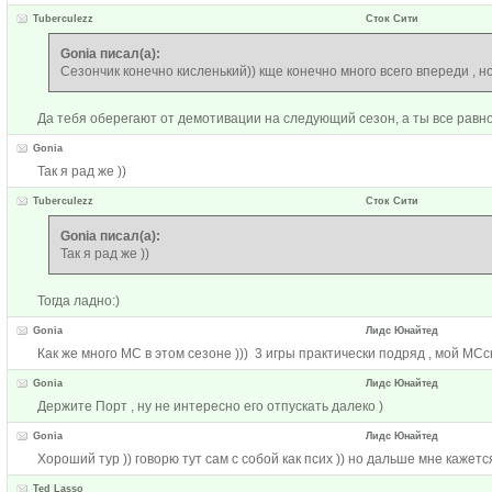
Tuberculezz
Сток Сити
Gonia писал(а):
Сезончик конечно кисленький)) кще конечно много всего впереди , но
Да тебя оберегают от демотивации на следующий сезон, а ты все равно 
Gonia
Так я рад же ))
Tuberculezz
Сток Сити
Gonia писал(а):
Так я рад же ))
Тогда ладно:)
Gonia
Лидс Юнайтед
Как же много МС в этом сезоне ))) 3 игры практически подряд , мой МСс
Gonia
Лидс Юнайтед
Держите Порт , ну не интересно его отпускать далеко )
Gonia
Лидс Юнайтед
Хороший тур )) говорю тут сам с собой как псих )) но дальше мне кажетс
Ted Lasso