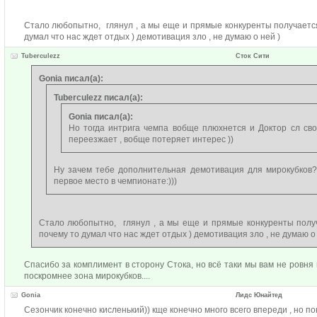
Стало любопытно, глянул , а мы еще и прямые конкуренты получается)
думал что нас ждет отдых ) демотивация зло , не думаю о ней )
Tuberculezz
Сток Сити
Gonia писал(а):
Tuberculezz писал(а):
Gonia писал(а):
Но тогда интрига чемпа вобще плюхнется и Доктор сл сво
переезжает , вобще потеряет интерес ))
Ну зачем тебе дополнительная демотивация для мирокубков?:
первое место в чемпионате:)))
Стало любопытно, глянул , а мы еще и прямые конкуренты получа
почему то думал что нас ждет отдых ) демотивация зло , не думаю о 
Спасибо за комплимент в сторону Стока, но всё таки мы вам не ровня п
поскромнее зона мирокубков....
Gonia
Лидс Юнайтед
Сезончик конечно кисленький)) кще конечно много всего впереди , но по