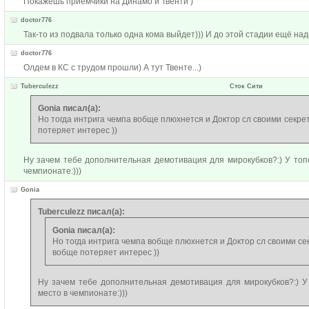
Покажешь приемчики на Динамо и Твенти )
doctor776
Так-то из подвала только одна кома выйдет))) И до этой стадии ещё на
doctor776
Олдем в КС с трудом прошли) А тут Твенте...)
Tuberculezz
Сток Сити
Gonia писал(а):
Но тогда интрига чемпа вобще плюхнется и Доктор сл своими секрет
потеряет интерес ))
Ну зачем тебе дополнительная демотивация для мирокубков?:) У топо
чемпионате:)))
Gonia
Tuberculezz писал(а):
Gonia писал(а):
Но тогда интрига чемпа вобще плюхнется и Доктор сл своими сек
вобще потеряет интерес ))
Ну зачем тебе дополнительная демотивация для мирокубков?:) У 
место в чемпионате:)))