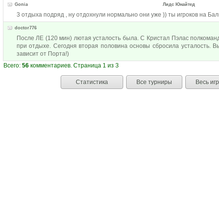
Gonia
Лидс Юнайтед
3 отдыха подряд , ну отдохнули нормально они уже )) ты игроков на Бал
doctor776
После ЛЕ (120 мин) лютая усталость была. С Кристал Пэлас полкоманд
при отдыхе. Сегодня вторая половина основы сбросила усталость. В
зависит от Порта!)
Всего:
56
комментариев. Страница 1 из 3
Статистика
Все турниры
Весь иг