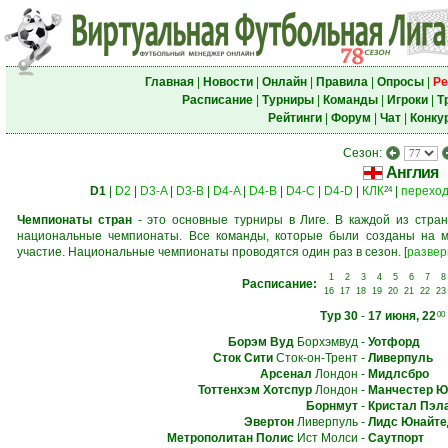
Главная
|
Новости
|
Онлайн
|
Правила
|
Опросы
|
Ре
Расписание
|
Турниры
|
Команды
|
Игроки
|
Т
Рейтинги
|
Форум
|
Чат
|
Конку
Сезон:
Англия
D1
|
D2
|
D3-A
|
D3-B
|
D4-A
|
D4-B
|
D4-C
|
D4-D
|
КЛК
|
перехо
24
Чемпионаты стран
- это основные турниры в Лиге. В каждой из стран
национальные чемпионаты. Все команды, которые были созданы на м
участие. Национальные чемпионаты проводятся один раз в сезон.
[
развер
1
2
3
4
5
6
7
8
Расписание:
16
17
18
19
20
21
22
23
Тур 30
-
17 июня, 22
00
Борэм Вуд
Борхэмвуд
-
Уотфорд
Сток Сити
Сток-он-Трент
-
Ливерпуль
Арсенал
Лондон
-
Мидлсбро
Тоттенхэм Хотспур
Лондон
-
Манчестер Ю
Борнмут
-
Кристал Пэл
Эвертон
Ливерпуль
-
Лидс Юнайте
Метрополитан Полис
Ист Молси
-
Саутпорт