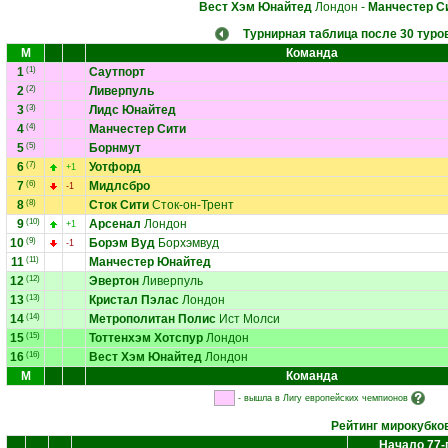
Вест Хэм Юнайтед
Лондон
-
Манчестер С
Турнирная таблица после 30 туро
М
Команда
1
(1)
Саутпорт
2
(2)
Ливерпуль
3
(3)
Лидс Юнайтед
4
(4)
Манчестер Сити
5
(5)
Борнмут
6
(7)
Уотфорд
+1
7
(6)
Мидлсбро
-1
8
(8)
Сток Сити
Сток-он-Трент
9
(10)
Арсенал
Лондон
+1
10
(9)
Борэм Вуд
Борхэмвуд
-1
11
(11)
Манчестер Юнайтед
12
(12)
Эвертон
Ливерпуль
13
(13)
Кристал Пэлас
Лондон
14
(14)
Метрополитан Полис
Ист Молси
15
(15)
Тоттенхэм Хотспур
Лондон
16
(16)
Вест Хэм Юнайтед
Лондон
М
Команда
- вышла в Лигу европейских чемпионов
Рейтинг мирокубко
Начало 77-