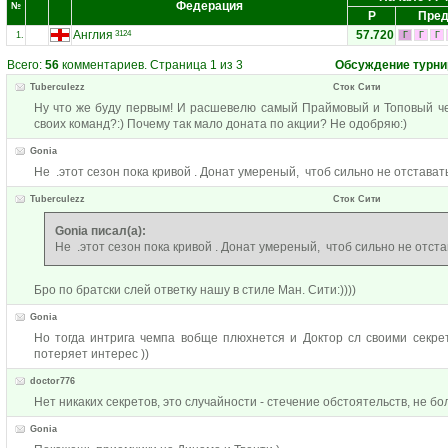
Федерация
№
Р
Пред
Англия
57.720
3124
1.
Г
Г
Г
Всего:
56
комментариев. Страница 1 из 3
Обсуждение турни
Tuberculezz
Сток Сити
Ну что же буду первым! И расшевелю самый Праймовый и Топовый че
своих команд?:) Почему так мало доната по акции? Не одобряю:)
Gonia
Не .этот сезон пока кривой . Донат умереный, чтоб сильно не отстават
Tuberculezz
Сток Сити
Gonia писал(а):
Не .этот сезон пока кривой . Донат умереный, чтоб сильно не отста
Бро по братски слей ответку нашу в стиле Ман. Сити:))))
Gonia
Но тогда интрига чемпа вобще плюхнется и Доктор сл своими секре
потеряет интерес ))
doctor776
Нет никаких секретов, это случайности - стечение обстоятельств, не бол
Gonia