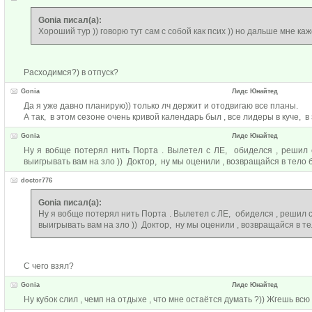
Gonia писал(а):
Хороший тур )) говорю тут сам с собой как псих )) но дальше мне ка
Расходимся?) в отпуск?
Gonia
Лидс Юнайтед
Да я уже давно планирую)) только лч держит и отодвигаю все планы.
А так, в этом сезоне очень кривой календарь был , все лидеры в куче, в э
Gonia
Лидс Юнайтед
Ну я вобще потерял нить Порта . Вылетел с ЛЕ, обиделся , решил с
выигрывать вам на зло )) Доктор, ну мы оценили , возвращайся в тело бо
doctor776
Gonia писал(а):
Ну я вобще потерял нить Порта . Вылетел с ЛЕ, обиделся , решил сл
выигрывать вам на зло )) Доктор, ну мы оценили , возвращайся в тел
С чего взял?
Gonia
Лидс Юнайтед
Ну кубок слил , чемп на отдыхе , что мне остаётся думать ?)) Жгешь всю 