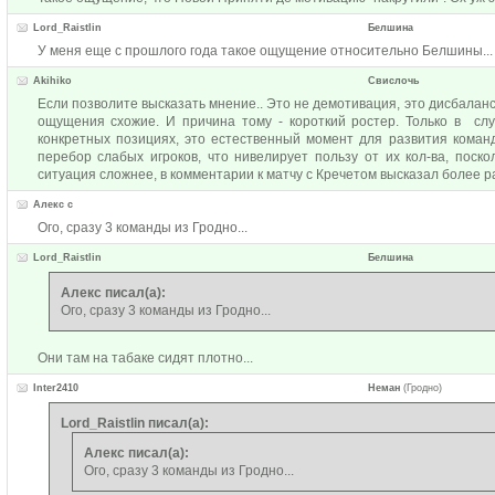
Lord_Raistlin
Белшина
У меня еще с прошлого года такое ощущение относительно Белшины...
Akihiko
Свислочь
Если позволите высказать мнение.. Это не демотивация, это дисбаланс
ощущения схожие. И причина тому - короткий ростер. Только в сл
конкретных позициях, это естественный момент для развития команд
перебор слабых игроков, что нивелирует пользу от их кол-ва, поск
ситуация сложнее, в комментарии к матчу с Кречетом высказал более р
Алекс с
Ого, сразу 3 команды из Гродно...
Lord_Raistlin
Белшина
Алекс писал(а):
Ого, сразу 3 команды из Гродно...
Они там на табаке сидят плотно...
Inter2410
Неман
(Гродно)
Lord_Raistlin писал(а):
Алекс писал(а):
Ого, сразу 3 команды из Гродно...