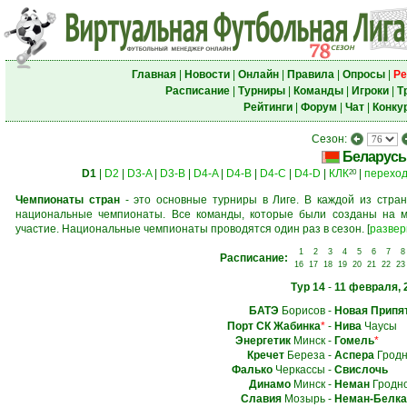
Главная
|
Новости
|
Онлайн
|
Правила
|
Опросы
|
Ре
Расписание
|
Турниры
|
Команды
|
Игроки
|
Т
Рейтинги
|
Форум
|
Чат
|
Конку
Сезон:
Беларусь
D1
|
D2
|
D3-A
|
D3-B
|
D4-A
|
D4-B
|
D4-C
|
D4-D
|
КЛК
|
перехо
20
Чемпионаты стран
- это основные турниры в Лиге. В каждой из стран
национальные чемпионаты. Все команды, которые были созданы на м
участие. Национальные чемпионаты проводятся один раз в сезон.
[
развер
1
2
3
4
5
6
7
8
Расписание:
16
17
18
19
20
21
22
23
Тур 14
-
11 февраля, 
БАТЭ
Борисов
-
Новая Припя
Порт СК Жабинка
*
-
Нива
Чаусы
Энергетик
Минск
-
Гомель
*
Кречет
Береза
-
Аспера
Грод
Фалько
Черкассы
-
Свислочь
Динамо
Минск
-
Неман
Гродн
Славия
Мозырь
-
Неман-Белка