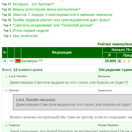
Беларусь - это Арктика?!
Тур 17
.
Вверху уплотнение, внизу распыление?
Тур 16
.
Экватор: 2 лидера, 4 преследователя и амбиции чемпиона.
Тур 15
.
Тройка лидеров убегает или преследователи дают фору?
Тур 14
.
"Свислочь неудержима" или "Попробуй догони!"
Тур 4
.
Итоги первой недели
Тур 3
.
Ура, полетели!
Тур 1
.
Рейтинг мирокубко
Начало 76-
Федерация
№
Р
Пред
Беларусь
20.800
2725
34.
+10
1
1
1
Всего:
12
комментариев
Обсуждение турни
Lord_Raistlin
Белшина
Демотивацию Свислочи выдали на этот сезон, или борьбы не будет?)
Akihiko
Свислочь
Lord_Raistlin писал(а):
Демотивацию Свислочи выдали на этот сезон, или борьбы не будет
Вопрос конечно интересный) Мы тоже не против, если кто подскажет на
Tанюша
Новая Припять
Такое ощущение, что Новой Припяти де мотивацию "накрутили"! Ох уж э