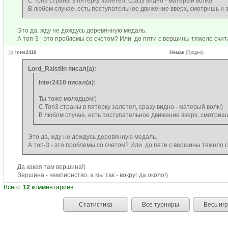
С Топ3 страны в пятёрку залетел, сразу видно - матерый волк!)
В любом случае, есть поступательное движение вверх, смотришь и 
Это да, жду не дождусь деревянную медаль.
А топ-3 - это проблемы со счетом? Или до пяти с вершины тяжело счит
Inter2410
Неман
(Гродно)
Lord_Raistlin писал(а):
Inter2410 писал(а):
Ты тоже молодцом!)
С Топ3 страны в пятёрку залетел, сразу видно - матерый волк!)
В любом случае, есть поступательное движение вверх, смотришь
Это да, жду не дождусь деревянную медаль.
А топ-3 - это проблемы со счетом? Или до пяти с вершины тяжело с
Да какая там вершина!)
Вершина - чемпионство, а мы так - вокруг да около!)
Всего:
12
комментариев
Статистика
Все турниры
Весь иг