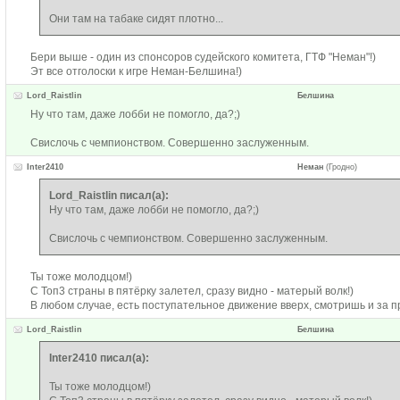
Они там на табаке сидят плотно...
Бери выше - один из спонсоров судейского комитета, ГТФ "Неман"!)
Эт все отголоски к игре Неман-Белшина!)
Lord_Raistlin
Белшина
Ну что там, даже лобби не помогло, да?;)
Свислочь с чемпионством. Совершенно заслуженным.
Inter2410
Неман
(Гродно)
Lord_Raistlin писал(а):
Ну что там, даже лобби не помогло, да?;)
Свислочь с чемпионством. Совершенно заслуженным.
Ты тоже молодцом!)
С Топ3 страны в пятёрку залетел, сразу видно - матерый волк!)
В любом случае, есть поступательное движение вверх, смотришь и за п
Lord_Raistlin
Белшина
Inter2410 писал(а):
Ты тоже молодцом!)