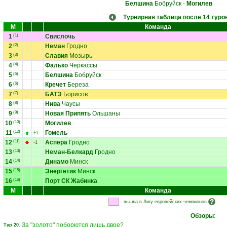
Белшина
Бобруйск
-
Могилев
Турнирная таблица после 14 туро
М
Команда
1
(1)
Свислочь
2
(2)
Неман
Гродно
3
(3)
Славия
Мозырь
4
(4)
Фалько
Черкассы
5
(5)
Белшина
Бобруйск
6
(6)
Кречет
Береза
7
(7)
БАТЭ
Борисов
8
(8)
Нива
Чаусы
9
(9)
Новая Припять
Ольшаны
10
(10)
Могилев
11
(12)
Гомель
+1
12
(11)
Аспера
Гродно
-1
13
(13)
Неман-Белкард
Гродно
14
(14)
Динамо
Минск
15
(15)
Энергетик
Минск
16
(16)
Порт СК Жабинка
М
Команда
- вышла в Лигу европейских чемпионов
Обзоры
:
За "золото" поборются лишь двое?
Тур 20
.