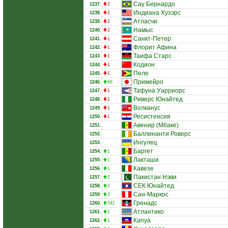
Сау Бернардо
1237.
2
Индиана Хузэрс
1238.
2
Атласчи
1239.
2
Намыс
1240.
2
Санкт-Петер
1241.
1
Флорит Афина
1242.
1
Таифа Старс
1243.
1
Кодион
1244.
1
Пеле
1245.
1
Примейро
1246.
68
Тафуна Уарриорс
1247.
1
Риверс Юнайтед
1248.
1
Волканус
1249.
1
Ресистенсия
1250.
1
Авенир (Мбаке)
1251.
Баллинанти Роверс
1252.
Ингулец
1253.
Баргет
1254.
1
Лакташи
1255.
1
Кавезе
1256.
1
Пакистан Нэви
1257.
2
СЕК Юнайтед
1258.
2
Сан-Маркос
1259.
2
Гренадс
1260.
541
Атлантико
1261.
1
Капуа
1262.
1