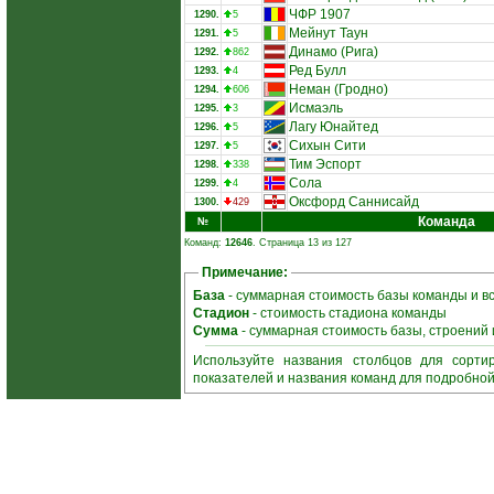
ЧФР 1907
1290.
5
Мейнут Таун
1291.
5
Динамо (Рига)
1292.
862
Ред Булл
1293.
4
Неман (Гродно)
1294.
606
Исмаэль
1295.
3
Лагу Юнайтед
1296.
5
Сихын Сити
1297.
5
Тим Эспорт
1298.
338
Сола
1299.
4
Оксфорд Саннисайд
1300.
429
Команда
№
Команд:
12646
. Страница 13 из 127
Примечание:
База
- суммарная стоимость базы команды и в
Стадион
- стоимость стадиона команды
Сумма
- суммарная стоимость базы, строений
Используйте названия столбцов для сорти
показателей и названия команд для подробно