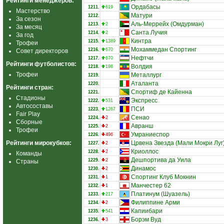
Рейтинги менеджеров:
Ордабасы
1211.
619
Мастерство
Матури
1212.
За сезон
Аль-Меррейх (Омдурман)
1213.
2
За месяц
Санта Лучия
1214.
2
За год
Кинтра
1215.
1389
Трофеи
Мохаммедан Спортинг
1216.
670
Совет директоров
Нефтчи
1217.
670
Рейтинги футболистов:
Волдия
1218.
198
Трофеи
Металлург
1219.
Аталанта
1220.
Рейтинги стран:
Спортиф де Кайенна
1221.
Стадионы
Экспресс
1222.
531
Автосоставы
ПСИ
1223.
1267
Fair Play
Сенао
1224.
2
Сборные
Авранш
1225.
2
Трофеи
Умраниеспор
1226.
496
Рейтинги мирокубков:
Црвена Звезда (Мали Мокри Луг
1227.
2
Криоллос
1228.
2
Команды
Дешпортива да Уила
1229.
2
Страны
Динамос
1230.
2
Спортинг Клуб Мокнин
1231.
1
Манчестер 62
1232.
1
Платинум (Шуазель)
1233.
217
Филиппине Арми
1234.
2
Капиибари
1235.
541
Борэм Вуд
1236.
3