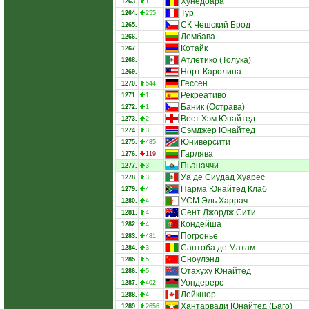
Хунедоара
1263.
1
Тур
1264.
255
СК Чешский Брод
1265.
Дембава
1266.
Котайк
1267.
Атлетико (Толука)
1268.
Норт Каролина
1269.
Гессен
1270.
544
Рекреативо
1271.
1
Баник (Острава)
1272.
1
Вест Хэм Юнайтед
1273.
2
Сэмджер Юнайтед
1274.
3
Юниверсити
1275.
485
Гарлява
1276.
119
Пьаначчи
1277.
3
Уа де Сиудад Хуарес
1278.
3
Парма Юнайтед Клаб
1279.
4
УСМ Эль Харрач
1280.
4
Сент Джордж Сити
1281.
4
Кондейша
1282.
4
Погронье
1283.
481
Сантоба де Матам
1284.
3
Сноулэнд
1285.
5
Отахуху Юнайтед
1286.
5
Уондерерс
1287.
402
Лейкшор
1288.
4
Хантарвади Юнайтед (Баго)
1289.
2656