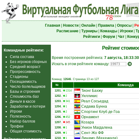
Главная
|
Новости
|
Онлайн
|
Правила
|
Опросы
|
Ре
Расписание
|
Турниры
|
Команды
|
Игроки
|
Т
Рейтинги
|
Форум
|
Чат
|
Конку
Рейтинг стоимо
Командные рейтинги:
Сила состава
Время построения рейтинга:
7 августа, 18:33:30
Без игроков сборных
Искать в этом рейтинге команду:
Средний возраст
Прогрессивность
Стадионы
Команд:
12646
. Страница 13 из 127
Посещаемость
Команда
№
Число болельщиков
Тионг Бахжу
1201.
1314
Базы и строения
Уилликис
Стоимость баз
1202.
2
Реал Сосьедад
Деньги в кассе
1203.
341
Заработки и потери
Сидама Бунна
1204.
1
Игроки
Спортинг Клуб де Гоа
1205.
2
Полезность
Орнамент
1206.
452
Набор баллов
Козара
1207.
345
Трофеи
Унион Магдалена
1208.
1
Общая стоимость
Сент-Жо ФФ
1209.
1
Динамо (Махачкала)
1210.
1