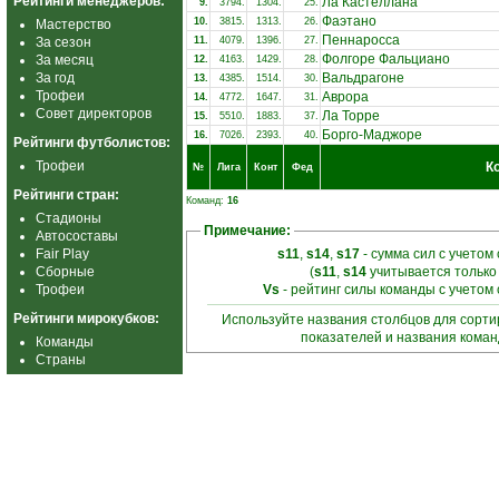
Рейтинги менеджеров:
Ла Кастеллана
9.
3794.
1304.
25.
Фаэтано
10.
3815.
1313.
26.
Мастерство
Пеннаросса
За сезон
11.
4079.
1396.
27.
Фолгоре Фальциано
За месяц
12.
4163.
1429.
28.
За год
Вальдрагоне
13.
4385.
1514.
30.
Трофеи
Аврора
14.
4772.
1647.
31.
Совет директоров
Ла Торре
15.
5510.
1883.
37.
Борго-Маджоре
16.
7026.
2393.
40.
Рейтинги футболистов:
Трофеи
К
№
Лига
Конт
Фед
Рейтинги стран:
Команд:
16
Стадионы
Примечание:
Автосоставы
Fair Play
s11
,
s14
,
s17
- сумма сил с учетом
Сборные
(
s11
,
s14
учитывается только
Трофеи
Vs
- рейтинг силы команды с учетом
Рейтинги мирокубков:
Используйте названия столбцов для сорт
показателей и названия кома
Команды
Страны