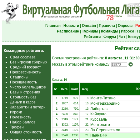
Главная
|
Новости
|
Онлайн
|
Правила
|
Опросы
|
Ре
Расписание
|
Турниры
|
Команды
|
Игроки
|
Т
Рейтинги
|
Форум
|
Чат
|
Конку
Рейтинг с
Командные рейтинги:
Сила состава
Время построения рейтинга:
8 августа, 11:31:30
Без игроков сборных
Искать в этом рейтинге команду:
Средний возраст
Прогрессивность
Стадионы
Команд:
16
Посещаемость
Число болельщиков
К
№
Лига
Конт
Фед
Базы и строения
Стоимость баз
Монте-Титано
1.
1749.
579.
8.
Деньги в кассе
Монтеджардино
2.
1857.
614.
10.
Заработки и потери
Либертас
3.
2236.
750.
15.
Игроки
Кайлунго
4.
2496.
840.
17.
Полезность
Курсааль
5.
3319.
1142.
21.
Набор баллов
Монтевито
6.
3362.
1157.
22.
Трофеи
Ла Серениссима
7.
3415.
1179.
23.
Общая стоимость
Пьаначчи
8.
3578.
1230.
24.