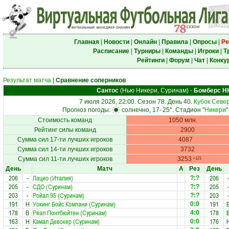
Главная
|
Новости
|
Онлайн
|
Правила
|
Опросы
|
Ре
Расписание
|
Турниры
|
Команды
|
Игроки
|
Т
Рейтинги
|
Форум
|
Чат
|
Конку
Результат матча
|
Сравнение соперников
Сантос
(Нью Никери, Суринам)
-
Бомберс Н
7 июля 2026, 22:00. Сезон 78. День 40.
Кубок Севе
Прогноз погоды:
солнечно, 17-
25°
. Стадион "
Никери
"
Стоимость команд
1050 млн.
Рейтинг силы команд
2900
Сумма сил 17-ти лучших игроков
4087
Сумма сил 14-ти лучших игроков
3732
Сумма сил 11-ти лучших игроков
3253
+121
День
Матч
А
Рез
День
206
-
Лацио (Италия)
206
?:?
205
-
СДО (Суринам)
205
?:?
203
-
Ройал 95 (Суринам)
203
?:?
191
Н
Уокинг Бойс Компани (Суринам)
191
0:0
178
В
Реал Понтбюйтен (Суринам)
178
4:0
163
Н
Камал Девокер (Суринам)
176
0:0