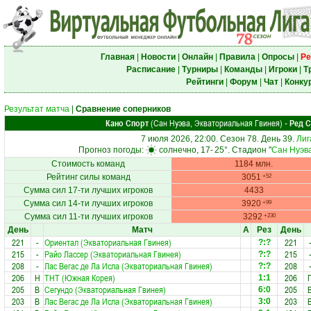
Главная
|
Новости
|
Онлайн
|
Правила
|
Опросы
|
Ре
Расписание
|
Турниры
|
Команды
|
Игроки
|
Т
Рейтинги
|
Форум
|
Чат
|
Конку
Результат матча
|
Сравнение соперников
Кано Спорт
(Сан Нуэва, Экваториальная Гвинея)
Ред С
-
7 июля 2026, 22:00. Сезон 78. День 39.
Лиг
Прогноз погоды:
солнечно, 17-
25°
. Стадион "
Сан Нуэв
Стоимость команд
1184 млн.
Рейтинг силы команд
3051
+52
Сумма сил 17-ти лучших игроков
4433
Сумма сил 14-ти лучших игроков
3920
+99
Сумма сил 11-ти лучших игроков
3292
+230
День
Матч
А
Рез
День
221
-
Ориентал (Экваториальная Гвинея)
221
?:?
215
-
Райо Лассер (Экваториальная Гвинея)
215
?:?
208
-
Лас Вегас де Ла Исла (Экваториальная Гвинея)
208
?:?
206
Н
ТНТ (Южная Корея)
206
1:1
205
В
Сегундо (Экваториальная Гвинея)
205
6:0
203
В
Лас Вегас де Ла Исла (Экваториальная Гвинея)
203
3:0