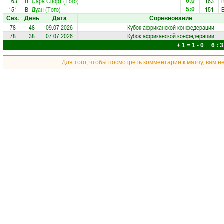
163
В
Сара Спорт (Того)
163
6:0
151
В
Дуан (Того)
151
5:0
Сез.
День
Дата
Соревнование
78
48
09.07.2026
Кубок африканской конфедерации
78
38
07.07.2026
Кубок африканской конфедерации
+ 1 = 1 - 0 6 : 3
Для того, чтобы посмотреть комментарии к матчу, вам 