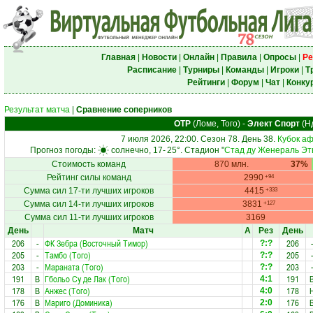
Главная
|
Новости
|
Онлайн
|
Правила
|
Опросы
|
Ре
Расписание
|
Турниры
|
Команды
|
Игроки
|
Т
Рейтинги
|
Форум
|
Чат
|
Конку
Результат матча
|
Сравнение соперников
ОТР
(Ломе, Того)
-
Элект Спорт
(Н
7 июля 2026, 22:00. Сезон 78. День 38.
Кубок а
Прогноз погоды:
солнечно, 17-
25°
. Стадион "
Стад ду Женераль Эт
Стоимость команд
870 млн.
37%
Рейтинг силы команд
2990
+94
Сумма сил 17-ти лучших игроков
4415
+333
Сумма сил 14-ти лучших игроков
3831
+127
Сумма сил 11-ти лучших игроков
3169
День
Матч
А
Рез
День
206
-
ФК Зебра (Восточный Тимор)
206
?:?
205
-
Тамбо (Того)
205
?:?
203
-
Мараната (Того)
203
?:?
191
В
Гбольо Су де Лак (Того)
191
4:1
178
В
Анжес (Того)
178
4:0
176
В
Мариго (Доминика)
176
2:0