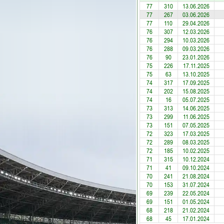
77
310
13.06.2026
77
267
03.06.2026
77
110
29.04.2026
76
307
12.03.2026
76
294
10.03.2026
76
288
09.03.2026
76
90
23.01.2026
75
226
17.11.2025
75
63
13.10.2025
74
317
17.09.2025
74
202
15.08.2025
74
16
05.07.2025
73
313
14.06.2025
73
299
11.06.2025
73
151
07.05.2025
72
323
17.03.2025
72
289
08.03.2025
72
185
10.02.2025
71
315
10.12.2024
71
41
09.10.2024
70
241
21.08.2024
70
153
31.07.2024
69
239
22.05.2024
69
151
01.05.2024
68
218
21.02.2024
68
45
17.01.2024