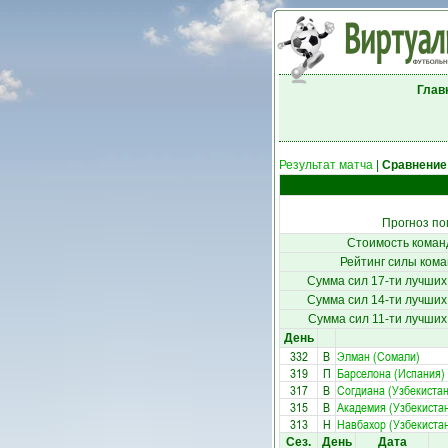
Глав
Результат матча
|
Сравнение
Прогноз по
Стоимость коман
Рейтинг силы кома
Сумма сил 17-ти лучших
Сумма сил 14-ти лучших
Сумма сил 11-ти лучших
День
332
В
Элман (Сомали)
319
П
Барселона (Испания)
317
В
Согдиана (Узбекистан
315
В
Академия (Узбекиста
313
Н
Навбахор (Узбекиста
Сез.
День
Дата