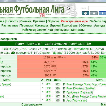
логин
ная
|
Новости
|
Онлайн
|
Правила
|
Опросы
|
Регистрация в игре
|
Забыли па
Расписание
|
Турниры
|
Команды
|
Игроки
|
Трансферы
|
Обмены
|
Аренда
Рейтинги
|
Форум
|
Чат
|
Конкурсы
|
Контакты
 соперников
Порту
(Португалия)
-
Санта-Эулалия
(Португалия)
2:0
3 июня 2026, 22:00. Сезон 77. День 267. Чемпионат:
Португалия, D1
, 23 тур.
 погоды:
пасмурно, 6-
14°
. Стадион "
Драгау
" (81 000). Зрителей: 81 000. Бил
д
1790 млн.
64%
36%
+769 млн.
нд
3761
56%
44%
+862
 игроков
5576
57%
43%
+1283
 игроков
4824
56%
44%
+1097
 игроков
3959
57%
43%
+927
Матч
А
Рез
День
Матч
, Греция)
332
П
Роял Гренада Полис Форс (Грен
*
0:1
330
П
Роан Юнайтед (Замбия)
*
1:2
319
П
Гуайренья (Парагвай)
*
0:1
ия)
317
В
Лу... (Вила Реал ди Санту Антон
0:2
315
В
Авс (Португалия)
*
0:1
Соревнование
Ма