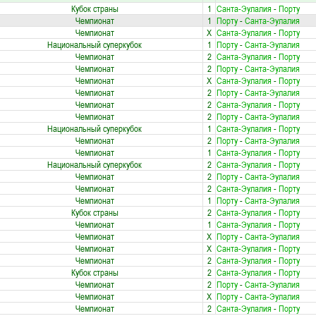
Кубок страны
1
Санта-Эулалия
-
Порту
Чемпионат
1
Порту
-
Санта-Эулалия
Чемпионат
X
Санта-Эулалия
-
Порту
Национальный суперкубок
1
Порту
-
Санта-Эулалия
Чемпионат
2
Санта-Эулалия
-
Порту
Чемпионат
2
Порту
-
Санта-Эулалия
Чемпионат
X
Санта-Эулалия
-
Порту
Чемпионат
2
Порту
-
Санта-Эулалия
Чемпионат
2
Санта-Эулалия
-
Порту
Чемпионат
2
Порту
-
Санта-Эулалия
Национальный суперкубок
1
Санта-Эулалия
-
Порту
Чемпионат
2
Порту
-
Санта-Эулалия
Чемпионат
1
Санта-Эулалия
-
Порту
Национальный суперкубок
2
Санта-Эулалия
-
Порту
Чемпионат
2
Порту
-
Санта-Эулалия
Чемпионат
2
Санта-Эулалия
-
Порту
Чемпионат
1
Порту
-
Санта-Эулалия
Кубок страны
2
Санта-Эулалия
-
Порту
Чемпионат
1
Санта-Эулалия
-
Порту
Чемпионат
X
Порту
-
Санта-Эулалия
Чемпионат
X
Санта-Эулалия
-
Порту
Чемпионат
2
Санта-Эулалия
-
Порту
Кубок страны
2
Санта-Эулалия
-
Порту
Чемпионат
2
Порту
-
Санта-Эулалия
Чемпионат
X
Порту
-
Санта-Эулалия
Чемпионат
2
Санта-Эулалия
-
Порту