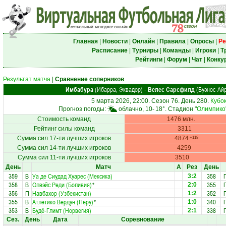
Главная
|
Новости
|
Онлайн
|
Правила
|
Опросы
|
Ре
Расписание
|
Турниры
|
Команды
|
Игроки
|
Т
Рейтинги
|
Форум
|
Чат
|
Конку
Результат матча
|
Сравнение соперников
Имбабура
(Ибарра, Эквадор)
Велес Сарсфилд
(Буэнос-Айр
-
5 марта 2026, 22:00. Сезон 76. День 280.
Кубо
Прогноз погоды:
облачно, 10-
18°
. Стадион "
Олимпико
Стоимость команд
1476 млн.
Рейтинг силы команд
3311
Сумма сил 17-ти лучших игроков
4874
+118
Сумма сил 14-ти лучших игроков
4259
Сумма сил 11-ти лучших игроков
3510
День
Матч
А
Рез
День
359
В
Уа де Сиудад Хуарес (Мексика)
358
3:2
358
В
Олвэйс Реди (Боливия)
*
355
2:0
356
П
Навбахор (Узбекистан)
352
1:2
355
В
Атлетико Вердун (Перу)
*
340
1:0
353
В
Будё-Глимт (Норвегия)
338
2:1
Сез.
День
Дата
Соревнование