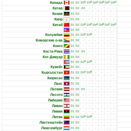
Канада
A
B
A
B
C
D
D1
D2
D3
D3
D4
D4
D4
D4
Катар
D1
D2
D3
-
-
-
-
-
Кения
D1
D2
-
-
-
-
-
-
Кипр
D1
D2
-
-
-
-
-
-
Китай
A
B
A
B
C
D
D1
D2
D3
D3
D4
D4
D4
D4
D1
D2
-
-
-
-
-
-
Колумбия
A
B
D1
D2
D3
D3
-
-
-
-
Коморские о-ва
D1
D2
-
-
-
-
-
-
Конго
D1
D2
-
-
-
-
-
-
Коста-Рика
D1
D2
D3
-
-
-
-
-
Кот-Дивуар
D1
D2
-
-
-
-
-
-
A
B
D1
D2
D3
D3
-
-
-
-
Кувейт
D1
D2
-
-
-
-
-
-
Кыргызстан
A
B
D1
D2
D3
D3
-
-
-
-
Кюрасао
D1
D2
-
-
-
-
-
-
Лаос
D1
D2
-
-
-
-
-
-
Латвия
D1
D2
D3
-
-
-
-
-
Лесото
D1
D2
-
-
-
-
-
-
Либерия
D1
D2
-
-
-
-
-
-
Ливан
D1
D2
-
-
-
-
-
-
Ливия
D1
D2
-
-
-
-
-
-
Литва
A
B
D1
D2
D3
D3
-
-
-
-
Лихтенштейн
D1
D2
-
-
-
-
-
-
Люксембург
D1
D2
-
-
-
-
-
-