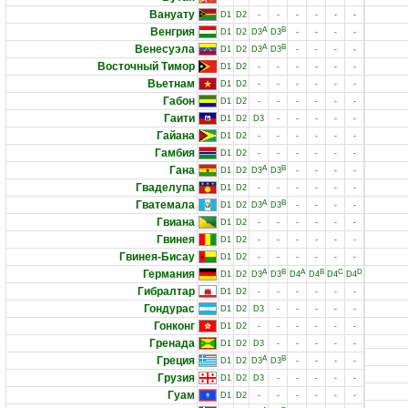
Вануату
D1
D2
-
-
-
-
-
-
Венгрия
A
B
D1
D2
D3
D3
-
-
-
-
Венесуэла
A
B
D1
D2
D3
D3
-
-
-
-
Восточный Тимор
D1
D2
-
-
-
-
-
-
Вьетнам
D1
D2
-
-
-
-
-
-
Габон
D1
D2
-
-
-
-
-
-
Гаити
D1
D2
D3
-
-
-
-
-
Гайана
D1
D2
-
-
-
-
-
-
Гамбия
D1
D2
-
-
-
-
-
-
Гана
A
B
D1
D2
D3
D3
-
-
-
-
Гваделупа
D1
D2
-
-
-
-
-
-
Гватемала
A
B
D1
D2
D3
D3
-
-
-
-
Гвиана
D1
D2
-
-
-
-
-
-
Гвинея
D1
D2
-
-
-
-
-
-
Гвинея-Бисау
D1
D2
-
-
-
-
-
-
Германия
A
B
A
B
C
D
D1
D2
D3
D3
D4
D4
D4
D4
Гибралтар
D1
D2
-
-
-
-
-
-
Гондурас
D1
D2
D3
-
-
-
-
-
Гонконг
D1
D2
-
-
-
-
-
-
Гренада
D1
D2
D3
-
-
-
-
-
Греция
A
B
D1
D2
D3
D3
-
-
-
-
Грузия
D1
D2
D3
-
-
-
-
-
Гуам
D1
D2
-
-
-
-
-
-