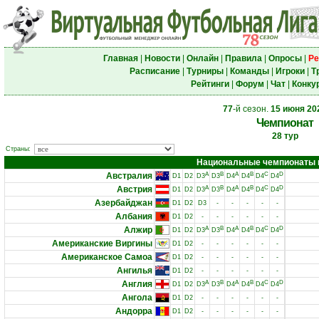
Главная
|
Новости
|
Онлайн
|
Правила
|
Опросы
|
Ре
Расписание
|
Турниры
|
Команды
|
Игроки
|
Т
Рейтинги
|
Форум
|
Чат
|
Конку
77
-й сезон.
15 июня 20
Чемпионат
28 тур
Страны:
Национальные чемпионаты и 
Австралия
A
B
A
B
C
D
D1
D2
D3
D3
D4
D4
D4
D4
Австрия
A
B
A
B
C
D
D1
D2
D3
D3
D4
D4
D4
D4
Азербайджан
D1
D2
D3
-
-
-
-
-
Албания
D1
D2
-
-
-
-
-
-
Алжир
A
B
A
B
C
D
D1
D2
D3
D3
D4
D4
D4
D4
Американские Виргины
D1
D2
-
-
-
-
-
-
Американское Самоа
D1
D2
-
-
-
-
-
-
Ангилья
D1
D2
-
-
-
-
-
-
Англия
A
B
A
B
C
D
D1
D2
D3
D3
D4
D4
D4
D4
Ангола
D1
D2
-
-
-
-
-
-
Андорра
D1
D2
-
-
-
-
-
-