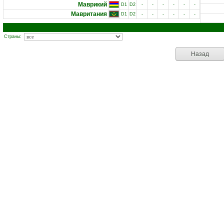
Маврикий
D1
D2
-
-
-
-
-
-
Мавритания
D1
D2
-
-
-
-
-
-
Страны:
Назад