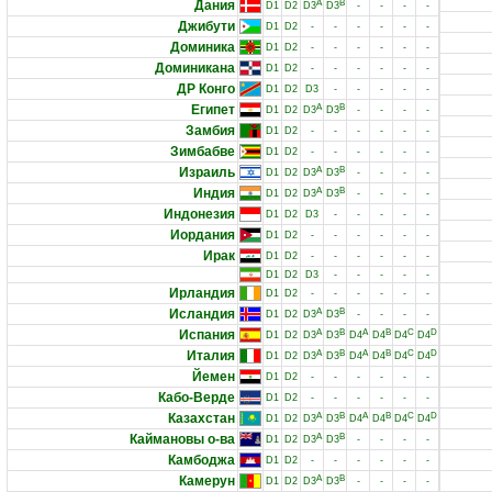
Дания
A
B
D1
D2
D3
D3
-
-
-
-
Джибути
D1
D2
-
-
-
-
-
-
Доминика
D1
D2
-
-
-
-
-
-
Доминикана
D1
D2
-
-
-
-
-
-
ДР Конго
D1
D2
D3
-
-
-
-
-
Египет
A
B
D1
D2
D3
D3
-
-
-
-
Замбия
D1
D2
-
-
-
-
-
-
Зимбабве
D1
D2
-
-
-
-
-
-
Израиль
A
B
D1
D2
D3
D3
-
-
-
-
Индия
A
B
D1
D2
D3
D3
-
-
-
-
Индонезия
D1
D2
D3
-
-
-
-
-
Иордания
D1
D2
-
-
-
-
-
-
Ирак
D1
D2
-
-
-
-
-
-
D1
D2
D3
-
-
-
-
-
Ирландия
D1
D2
-
-
-
-
-
-
Исландия
A
B
D1
D2
D3
D3
-
-
-
-
Испания
A
B
A
B
C
D
D1
D2
D3
D3
D4
D4
D4
D4
Италия
A
B
A
B
C
D
D1
D2
D3
D3
D4
D4
D4
D4
Йемен
D1
D2
-
-
-
-
-
-
Кабо-Верде
D1
D2
-
-
-
-
-
-
Казахстан
A
B
A
B
C
D
D1
D2
D3
D3
D4
D4
D4
D4
Каймановы о-ва
A
B
D1
D2
D3
D3
-
-
-
-
Камбоджа
D1
D2
-
-
-
-
-
-
Камерун
A
B
D1
D2
D3
D3
-
-
-
-