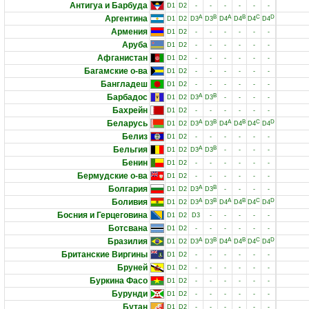
Антигуа и Барбуда
D1
D2
-
-
-
-
-
-
Аргентина
A
B
A
B
C
D
D1
D2
D3
D3
D4
D4
D4
D4
Армения
D1
D2
-
-
-
-
-
-
Аруба
D1
D2
-
-
-
-
-
-
Афганистан
D1
D2
-
-
-
-
-
-
Багамские о-ва
D1
D2
-
-
-
-
-
-
Бангладеш
D1
D2
-
-
-
-
-
-
Барбадос
A
B
D1
D2
D3
D3
-
-
-
-
Бахрейн
D1
D2
-
-
-
-
-
-
Беларусь
A
B
A
B
C
D
D1
D2
D3
D3
D4
D4
D4
D4
Белиз
D1
D2
-
-
-
-
-
-
Бельгия
A
B
D1
D2
D3
D3
-
-
-
-
Бенин
D1
D2
-
-
-
-
-
-
Бермудские о-ва
D1
D2
-
-
-
-
-
-
Болгария
A
B
D1
D2
D3
D3
-
-
-
-
Боливия
A
B
A
B
C
D
D1
D2
D3
D3
D4
D4
D4
D4
Босния и Герцеговина
D1
D2
D3
-
-
-
-
-
Ботсвана
D1
D2
-
-
-
-
-
-
Бразилия
A
B
A
B
C
D
D1
D2
D3
D3
D4
D4
D4
D4
Британские Виргины
D1
D2
-
-
-
-
-
-
Бруней
D1
D2
-
-
-
-
-
-
Буркина Фасо
D1
D2
-
-
-
-
-
-
Бурунди
D1
D2
-
-
-
-
-
-
Бутан
D1
D2
-
-
-
-
-
-