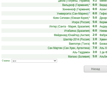
Десна (Погребы, Украина)
Минеб
5:2
Вальдхоф (Германия)
*
Видад
6:0
Зонненхоф (Германия)
Аскен
6:0
Университа (Сан-Марино)
Гефес
о
6:0
Коян Ситизен (Южная Корея)
*
Дунэр
5:0
Искра (Россия)
Кюрмю
5:0
Интер (Санта - Мария, Бразилия)
Андау
6:0
Итабаяна (Бразилия)
Ниеми
6:0
Мейденхед Юнайтед (Англия)
Фабри
2:0
Шахтёр-2014 (Россия)
Хувен
1:0
Ваепопуа (Тонга)
Бхова
6:0
Сан Мартин (Сан Хуан, Аргентина)
Аль-Х
7:0
Аль-Таддамон
3 де 
3:0
Мапахо (Боливия)
Альби
5:0
Страны:
Назад