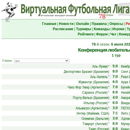
Главная
|
Новости
|
Онлайн
|
Правила
|
Опросы
|
Ре
Расписание
|
Турниры
|
Команды
|
Игроки
|
Т
Рейтинги
|
Форум
|
Чат
|
Конку
78
-й сезон.
6 июля 20
Конференция любительс
1 тур
Страны:
Аль-Ярмук
*
Кембр
5:0
Деспортиво Бразил (Бразилия)
Сент 
8:0
Аль-Хиляль
Риал 
о
7:0
Жувентус (Бразилия)
Аруа 
6:0
Чако Фор Эвер (Аргентина)
*
Бугей
7:0
Саранск (Россия)
Нехай
о
6:0
Порту-Велью (Бразилия)
Амора
4:0
Ильпар (Россия)
*
Вахда
6:0
Альмагро (Аргентина)
*
ПЕПО 
3:0
Интер (Майами, США)
Лито 
7:1
Олимпик (Бельгия)
Эдгев
3:0
Тэмуорт (Англия)
Мугер
о
6:0
Темп (Россия)
Кауно
6:0