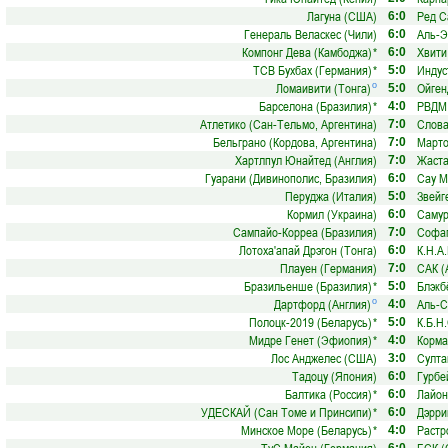
Лагуна (США)
Ред С
6:0
Генераль Веласкес (Чили)
Аль-Э
6:0
Компонг Дева (Камбоджа)
*
Хвити
6:0
ТСВ Бухбах (Германия)
*
Индус
5:0
Ломаивити (Тонга)
Ойген
о
5:0
Барселона (Бразилия)
*
РВДМ 
4:0
Атлетико (Сан-Тельмо, Аргентина)
Слова
7:0
Бельграно (Кордова, Аргентина)
Марто
7:0
Хартлпул Юнайтед (Англия)
Жаста
7:0
Гуарани (Дивинополис, Бразилия)
Сау М
6:0
Перуджа (Италия)
Звейг
5:0
Кормил (Украина)
Самур
6:0
Сампайо-Корреа (Бразилия)
Софап
7:0
Лотоха'апай Дрэгон (Тонга)
К.Н.А
6:0
Плауен (Германия)
САК (
7:0
Бразильенше (Бразилия)
*
Блэкб
5:0
Дартфорд (Англия)
Аль-С
о
4:0
Полоцк-2019 (Беларусь)
*
К.Б.Н.
5:0
Мидре Генет (Эфиопия)
*
Корма
4:0
Лос Анджелес (США)
Султа
3:0
Тадоцу (Япония)
Гурбе
6:0
Балтика (Россия)
*
Лайон
6:0
УДЕСКАЙ (Сан Томе и Принсипи)
*
Дэрри
6:0
Минское Море (Беларусь)
*
Растр
4:0