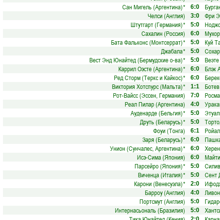
Сан Мигель (Аргентина)
*
Бурга
6:0
Челси (Англия)
Фри Э
3:0
Штутгарт (Германия)
*
Ноджо
5:0
Сахалин (Россия)
Мухор
6:0
Бата Фальконс (Монтсеррат)
*
Куй Т
5:0
Джабала
*
Сохар
5:0
Вест Энд Юнайтед (Бермудские о-ва)
*
Веэте
5:0
Каррил Оэсте (Аргентина)
*
Блэк 
6:0
Ред Сторм (Теркс и Кайкос)
*
Берек
6:0
Виктория Хотспурс (Мальта)
*
Ботев
1:1
Рот-Вайсс (Эссен, Германия)
Росма
7:0
Реал Пилар (Аргентина)
Урака
4:0
Ауденарде (Бельгия)
*
Этуал
5:0
Друть (Беларусь)
*
Торто
5:0
Фоуи (Тонга)
Ройал
6:1
Заря (Беларусь)
*
Пашка
6:0
Унион (Сунчалес, Аргентина)
*
Херен
6:0
Исэ-Сима (Япония)
Майти
6:0
Парсейро (Япония)
*
Силив
5:0
Виченца (Италия)
*
Сент 
5:0
Карони (Венесуэла)
*
Ифодж
2:0
Барроу (Англия)
Ливон
4:0
Портсмут (Англия)
Гидар
5:0
Интернасьональ (Бразилия)
Хантс
5:0
Тика Юнайтед (Кения)
Карна
2:0