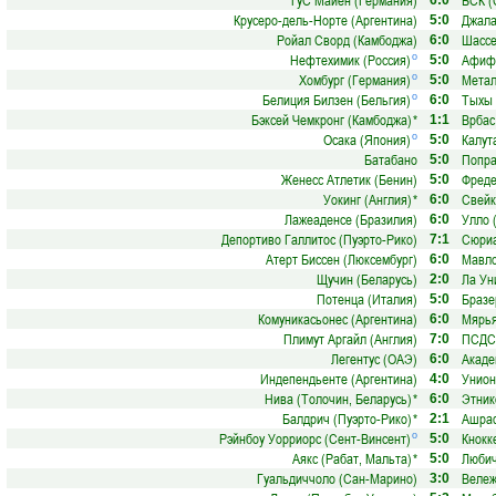
ТуС Майен (Германия)
БСК (
6:0
Крусеро-дель-Норте (Аргентина)
Джала
5:0
Ройал Сворд (Камбоджа)
Шассе
6:0
Нефтехимик (Россия)
Афиф 
о
5:0
Хомбург (Германия)
Метал
о
5:0
Белиция Билзен (Бельгия)
Тыхы 
о
6:0
Бэксей Чемкронг (Камбоджа)
*
Врбас
1:1
Осака (Япония)
Калут
о
5:0
Батабано
Попра
5:0
Женесс Атлетик (Бенин)
Фреде
5:0
Уокинг (Англия)
*
Свейк
6:0
Лажеаденсе (Бразилия)
Улло 
6:0
Депортиво Галлитос (Пуэрто-Рико)
Сюриа
7:1
Атерт Биссен (Люксембург)
Мавло
6:0
Щучин (Беларусь)
Ла Ун
2:0
Потенца (Италия)
Бразе
5:0
Комуникасьонес (Аргентина)
Мярья
6:0
Плимут Аргайл (Англия)
ПСДС 
7:0
Легентус (ОАЭ)
Акаде
6:0
Индепендьенте (Аргентина)
Унион
4:0
Нива (Толочин, Беларусь)
*
Этник
6:0
Балдрич (Пуэрто-Рико)
*
Ашраф
2:1
Рэйнбоу Уорриорс (Сент-Винсент)
Кнокк
о
5:0
Аякс (Рабат, Мальта)
*
Любич
5:0
Гуальдиччоло (Сан-Марино)
Вележ
3:0