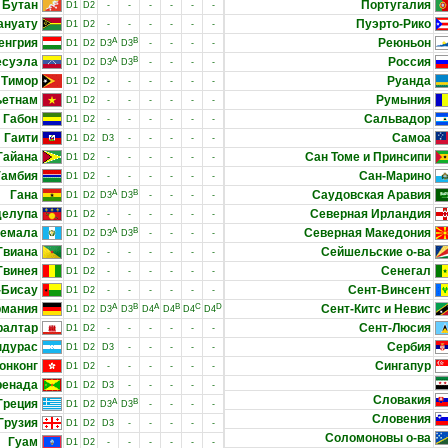
Бутан
Португалия
D1
D2
-
-
-
-
-
-
ануату
Пуэрто-Рико
D1
D2
-
-
-
-
-
-
енгрия
A
B
Реюньон
D1
D2
D3
D3
-
-
-
-
есуэла
A
B
Россия
D1
D2
D3
D3
-
-
-
-
 Тимор
Руанда
D1
D2
-
-
-
-
-
-
ьетнам
Румыния
D1
D2
-
-
-
-
-
-
Габон
Сальвадор
D1
D2
-
-
-
-
-
-
Гаити
Самоа
D1
D2
D3
-
-
-
-
-
Гайана
Сан Томе и Принсипи
D1
D2
-
-
-
-
-
-
Гамбия
Сан-Марино
D1
D2
-
-
-
-
-
-
Гана
A
B
Саудовская Аравия
D1
D2
D3
D3
-
-
-
-
делупа
Северная Ирландия
D1
D2
-
-
-
-
-
-
темала
A
B
Северная Македония
D1
D2
D3
D3
-
-
-
-
Гвиана
Сейшельские о-ва
D1
D2
-
-
-
-
-
-
Гвинея
Сенегал
D1
D2
-
-
-
-
-
-
-Бисау
Сент-Винсент
D1
D2
-
-
-
-
-
-
рмания
A
B
A
B
C
D
Сент-Китс и Невис
D1
D2
D3
D3
D4
D4
D4
D4
ралтар
Сент-Люсия
D1
D2
-
-
-
-
-
-
ндурас
Сербия
D1
D2
D3
-
-
-
-
-
онконг
Сингапур
D1
D2
-
-
-
-
-
-
ренада
D1
D2
D3
-
-
-
-
-
Словакия
Греция
A
B
D1
D2
D3
D3
-
-
-
-
Словения
Грузия
D1
D2
D3
-
-
-
-
-
Соломоновы о-ва
Гуам
D1
D2
-
-
-
-
-
-