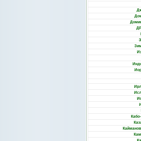
Д
До
Доми
ДР
Зи
И
Инд
Ио
Ир
Ис
И
Кабо
Каз
Кайманов
Кам
К