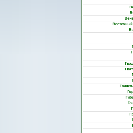
В
В
Вен
Восточный
В
Гва
Гва
Гвинея
Ге
Гиб
Го
Г
Г