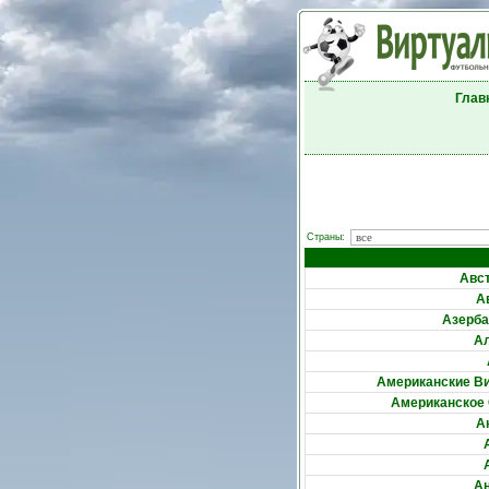
Глав
Страны:
Авс
А
Азерб
А
Американские В
Американское
А
А