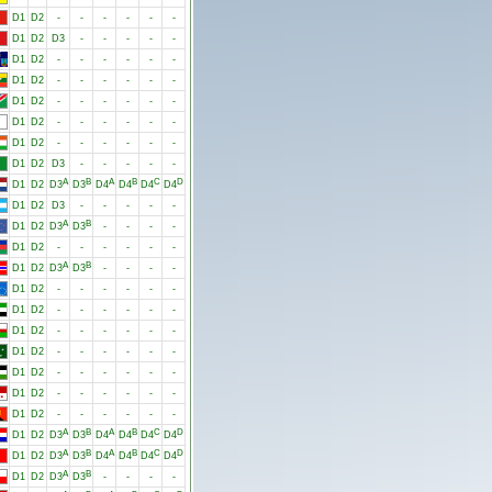
D1
D2
-
-
-
-
-
-
D1
D2
D3
-
-
-
-
-
D1
D2
-
-
-
-
-
-
D1
D2
-
-
-
-
-
-
D1
D2
-
-
-
-
-
-
D1
D2
-
-
-
-
-
-
D1
D2
-
-
-
-
-
-
D1
D2
D3
-
-
-
-
-
A
B
A
B
C
D
D1
D2
D3
D3
D4
D4
D4
D4
D1
D2
D3
-
-
-
-
-
A
B
D1
D2
D3
D3
-
-
-
-
D1
D2
-
-
-
-
-
-
A
B
D1
D2
D3
D3
-
-
-
-
D1
D2
-
-
-
-
-
-
D1
D2
-
-
-
-
-
-
D1
D2
-
-
-
-
-
-
D1
D2
-
-
-
-
-
-
D1
D2
-
-
-
-
-
-
D1
D2
-
-
-
-
-
-
D1
D2
-
-
-
-
-
-
A
B
A
B
C
D
D1
D2
D3
D3
D4
D4
D4
D4
A
B
A
B
C
D
D1
D2
D3
D3
D4
D4
D4
D4
A
B
D1
D2
D3
D3
-
-
-
-