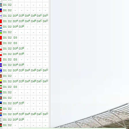
D1
D2
-
-
-
-
-
-
D1
D2
-
-
-
-
-
-
A
B
A
B
C
D
D1
D2
D3
D3
D4
D4
D4
D4
A
B
A
B
C
D
D1
D2
D3
D3
D4
D4
D4
D4
A
B
D1
D2
D3
D3
-
-
-
-
D1
D2
-
-
-
-
-
-
D1
D2
D3
-
-
-
-
-
D1
D2
D3
-
-
-
-
-
A
B
D1
D2
D3
D3
-
-
-
-
A
B
D1
D2
D3
D3
-
-
-
-
D1
D2
D3
-
-
-
-
-
A
B
D1
D2
D3
D3
-
-
-
-
A
B
A
B
C
D
D1
D2
D3
D3
D4
D4
D4
D4
D1
D2
-
-
-
-
-
-
A
B
A
B
C
D
D1
D2
D3
D3
D4
D4
D4
D4
D1
D2
D3
-
-
-
-
-
D1
D2
-
-
-
-
-
-
D1
D2
-
-
-
-
-
-
A
B
D1
D2
D3
D3
-
-
-
-
D1
D2
-
-
-
-
-
-
A
B
A
B
C
D
D1
D2
D3
D3
D4
D4
D4
D4
A
B
D1
D2
D3
D3
-
-
-
-
D1
D2
-
-
-
-
-
-