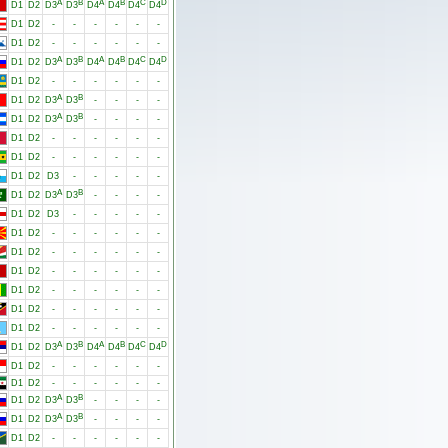
A
B
A
B
C
D
D1
D2
D3
D3
D4
D4
D4
D4
D1
D2
-
-
-
-
-
-
D1
D2
-
-
-
-
-
-
A
B
A
B
C
D
D1
D2
D3
D3
D4
D4
D4
D4
D1
D2
-
-
-
-
-
-
A
B
D1
D2
D3
D3
-
-
-
-
A
B
D1
D2
D3
D3
-
-
-
-
D1
D2
-
-
-
-
-
-
D1
D2
-
-
-
-
-
-
D1
D2
D3
-
-
-
-
-
A
B
D1
D2
D3
D3
-
-
-
-
D1
D2
D3
-
-
-
-
-
D1
D2
-
-
-
-
-
-
D1
D2
-
-
-
-
-
-
D1
D2
-
-
-
-
-
-
D1
D2
-
-
-
-
-
-
D1
D2
-
-
-
-
-
-
D1
D2
-
-
-
-
-
-
A
B
A
B
C
D
D1
D2
D3
D3
D4
D4
D4
D4
D1
D2
-
-
-
-
-
-
D1
D2
-
-
-
-
-
-
A
B
D1
D2
D3
D3
-
-
-
-
A
B
D1
D2
D3
D3
-
-
-
-
D1
D2
-
-
-
-
-
-