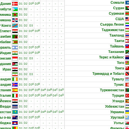
Сомали
Дания
A
B
D1
D2
D3
D3
-
-
-
-
Судан
жибути
D1
D2
-
-
-
-
-
-
Суринам
миника
D1
D2
-
-
-
-
-
-
США
никана
D1
D2
-
-
-
-
-
-
Сьерра Леоне
 Конго
D1
D2
D3
-
-
-
-
-
Таджикистан
Египет
A
B
D1
D2
D3
D3
-
-
-
-
Таиланд
Замбия
D1
D2
-
-
-
-
-
-
Таити
мбабве
D1
D2
-
-
-
-
-
-
Тайвань
зраиль
A
B
D1
D2
D3
D3
-
-
-
-
Танзания
Индия
A
B
D1
D2
D3
D3
-
-
-
-
Теркс и Кайкос
онезия
D1
D2
D3
-
-
-
-
-
Того
рдания
D1
D2
-
-
-
-
-
-
Тонга
Ирак
D1
D2
-
-
-
-
-
-
Тринидад и Тобаго
D1
D2
D3
-
-
-
-
-
ландия
Тувалу
D1
D2
-
-
-
-
-
-
ландия
A
B
Тунис
D1
D2
D3
D3
-
-
-
-
спания
A
B
A
B
C
D
Туркменистан
D1
D2
D3
D3
D4
D4
D4
D4
Италия
A
B
A
B
C
D
Турция
D1
D2
D3
D3
D4
D4
D4
D4
Йемен
Уганда
D1
D2
-
-
-
-
-
-
-Верде
Узбекистан
D1
D2
-
-
-
-
-
-
ахстан
A
B
A
B
C
D
Украина
D1
D2
D3
D3
D4
D4
D4
D4
ы о-ва
A
B
Уругвай
D1
D2
D3
D3
-
-
-
-
боджа
Уэльс
D1
D2
-
-
-
-
-
-
амерун
A
B
Фареры
D1
D2
D3
D3
-
-
-
-