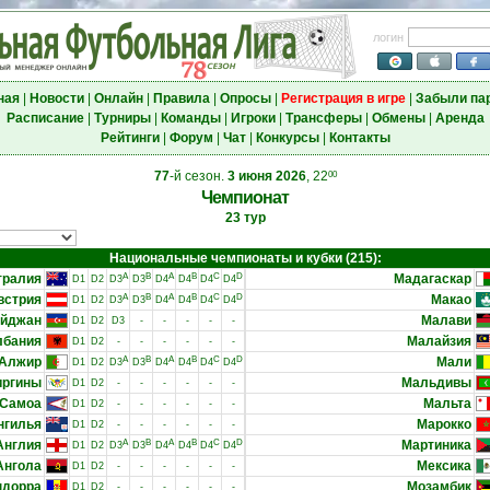
логин
ная
|
Новости
|
Онлайн
|
Правила
|
Опросы
|
Регистрация в игре
|
Забыли па
Расписание
|
Турниры
|
Команды
|
Игроки
|
Трансферы
|
Обмены
|
Аренда
Рейтинги
|
Форум
|
Чат
|
Конкурсы
|
Контакты
77
-й сезон.
3 июня 2026
, 22
00
Чемпионат
23 тур
Национальные чемпионаты и кубки (215):
тралия
A
B
A
B
C
D
Мадагаскар
D1
D2
D3
D3
D4
D4
D4
D4
встрия
A
B
A
B
C
D
Макао
D1
D2
D3
D3
D4
D4
D4
D4
айджан
Малави
D1
D2
D3
-
-
-
-
-
лбания
Малайзия
D1
D2
-
-
-
-
-
-
Алжир
A
B
A
B
C
D
Мали
D1
D2
D3
D3
D4
D4
D4
D4
иргины
Мальдивы
D1
D2
-
-
-
-
-
-
 Самоа
Мальта
D1
D2
-
-
-
-
-
-
нгилья
Марокко
D1
D2
-
-
-
-
-
-
Англия
A
B
A
B
C
D
Мартиника
D1
D2
D3
D3
D4
D4
D4
D4
Ангола
Мексика
D1
D2
-
-
-
-
-
-
ндорра
Мозамбик
D1
D2
-
-
-
-
-
-