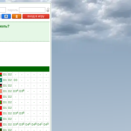
пароль
вход в игру
роль?
D1
D2
-
-
-
-
-
-
D1
D2
D3
-
-
-
-
-
D1
D2
-
-
-
-
-
-
A
B
D1
D2
D3
D3
-
-
-
-
D1
D2
-
-
-
-
-
-
D1
D2
-
-
-
-
-
-
D1
D2
-
-
-
-
-
-
A
B
D1
D2
D3
D3
-
-
-
-
D1
D2
-
-
-
-
-
-
A
B
A
B
C
D
D1
D2
D3
D3
D4
D4
D4
D4
D1
D2
-
-
-
-
-
-