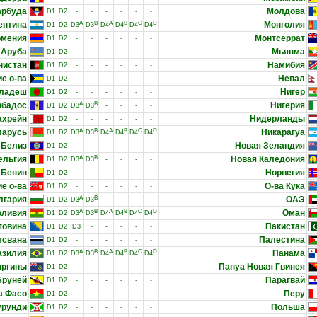
арбуда
Молдова
D1
D2
-
-
-
-
-
-
ентина
A
B
A
B
C
D
Монголия
D1
D2
D3
D3
D4
D4
D4
D4
рмения
Монтсеррат
D1
D2
-
-
-
-
-
-
Аруба
Мьянма
D1
D2
-
-
-
-
-
-
нистан
Намибия
D1
D2
-
-
-
-
-
-
е о-ва
Непал
D1
D2
-
-
-
-
-
-
гладеш
Нигер
D1
D2
-
-
-
-
-
-
рбадос
A
B
Нигерия
D1
D2
D3
D3
-
-
-
-
ахрейн
Нидерланды
D1
D2
-
-
-
-
-
-
ларусь
A
B
A
B
C
D
Никарагуа
D1
D2
D3
D3
D4
D4
D4
D4
Белиз
Новая Зеландия
D1
D2
-
-
-
-
-
-
ельгия
A
B
Новая Каледония
D1
D2
D3
D3
-
-
-
-
Бенин
Норвегия
D1
D2
-
-
-
-
-
-
е о-ва
О-ва Кука
D1
D2
-
-
-
-
-
-
лгария
A
B
ОАЭ
D1
D2
D3
D3
-
-
-
-
оливия
A
B
A
B
C
D
Оман
D1
D2
D3
D3
D4
D4
D4
D4
говина
Пакистан
D1
D2
D3
-
-
-
-
-
тсвана
Палестина
D1
D2
-
-
-
-
-
-
азилия
A
B
A
B
C
D
Панама
D1
D2
D3
D3
D4
D4
D4
D4
иргины
Папуа Новая Гвинея
D1
D2
-
-
-
-
-
-
Бруней
Парагвай
D1
D2
-
-
-
-
-
-
а Фасо
Перу
D1
D2
-
-
-
-
-
-
урунди
Польша
D1
D2
-
-
-
-
-
-