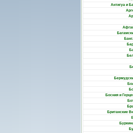
Антигуа и Б
Арг
А
Афга
Багамски
Бан
Ба
Б
Бе
Б
Бермудски
Бо
Б
Босния и Герце
Бо
Бр
Британские В
Буркин
Б