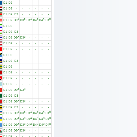
D1
D2
-
-
-
-
-
-
D1
D2
-
-
-
-
-
-
D1
D2
D3
-
-
-
-
-
A
B
A
B
C
D
D1
D2
D3
D3
D4
D4
D4
D4
D1
D2
-
-
-
-
-
-
D1
D2
D3
-
-
-
-
-
A
B
D1
D2
D3
D3
-
-
-
-
D1
D2
-
-
-
-
-
-
D1
D2
-
-
-
-
-
-
D1
D2
-
-
-
-
-
-
D1
D2
D3
-
-
-
-
-
D1
D2
-
-
-
-
-
-
D1
D2
-
-
-
-
-
-
D1
D2
-
-
-
-
-
-
D1
D2
-
-
-
-
-
-
A
B
D1
D2
D3
D3
-
-
-
-
D1
D2
D3
-
-
-
-
-
A
B
D1
D2
D3
D3
-
-
-
-
D1
D2
D3
-
-
-
-
-
A
B
A
B
C
D
D1
D2
D3
D3
D4
D4
D4
D4
A
B
A
B
C
D
D1
D2
D3
D3
D4
D4
D4
D4
A
B
A
B
C
D
D1
D2
D3
D3
D4
D4
D4
D4
A
B
D1
D2
D3
D3
-
-
-
-
D1
D2
-
-
-
-
-
-