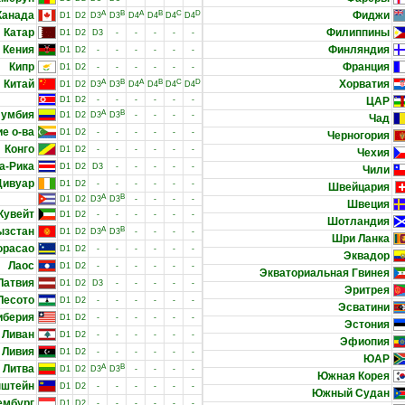
Канада
A
B
A
B
C
D
Фиджи
D1
D2
D3
D3
D4
D4
D4
D4
Катар
Филиппины
D1
D2
D3
-
-
-
-
-
Кения
Финляндия
D1
D2
-
-
-
-
-
-
Кипр
Франция
D1
D2
-
-
-
-
-
-
Китай
A
B
A
B
C
D
Хорватия
D1
D2
D3
D3
D4
D4
D4
D4
D1
D2
-
-
-
-
-
-
ЦАР
лумбия
A
B
D1
D2
D3
D3
-
-
-
-
Чад
е о-ва
D1
D2
-
-
-
-
-
-
Черногория
Конго
D1
D2
-
-
-
-
-
-
Чехия
а-Рика
D1
D2
D3
-
-
-
-
-
Чили
Дивуар
D1
D2
-
-
-
-
-
-
Швейцария
A
B
D1
D2
D3
D3
-
-
-
-
Швеция
Кувейт
D1
D2
-
-
-
-
-
-
Шотландия
ызстан
A
B
D1
D2
D3
D3
-
-
-
-
Шри Ланка
юрасао
D1
D2
-
-
-
-
-
-
Эквадор
Лаос
D1
D2
-
-
-
-
-
-
Экваториальная Гвинея
Латвия
D1
D2
D3
-
-
-
-
-
Эритрея
Лесото
D1
D2
-
-
-
-
-
-
Эсватини
иберия
D1
D2
-
-
-
-
-
-
Эстония
Ливан
D1
D2
-
-
-
-
-
-
Эфиопия
Ливия
D1
D2
-
-
-
-
-
-
ЮАР
Литва
A
B
D1
D2
D3
D3
-
-
-
-
Южная Корея
нштейн
D1
D2
-
-
-
-
-
-
Южный Судан
ембург
D1
D2
-
-
-
-
-
-