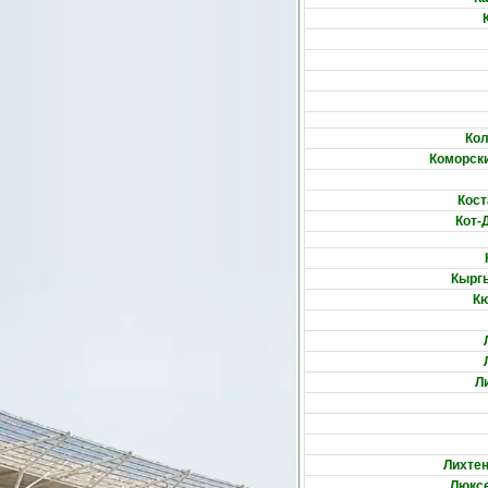
Ко
Коморски
Кост
Кот-
Кырг
К
Л
Лихте
Люкс