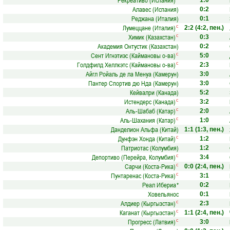
Рекреативо (Испания)
1:0
Алавес (Испания)
0:2
Реджана (Италия)
0:1
Лумеццане (Италия)
с
2:2
(4:2, пен.)
Химик (Казахстан)
с
0:3
Академия Онтустик (Казахстан)
0:2
Сент Игнэтиэс (Каймановы о-ва)
с
5:0
Голдфилд Хеллкэтс (Каймановы о-ва)
с
2:3
Айгл Ройаль де ла Менуа (Камерун)
3:0
Пантер Спортив дю Нда (Камерун)
3:0
Кейвалри (Канада)
5:2
Истендерс (Канада)
с
3:2
Аль-Шабаб (Катар)
с
2:0
Аль-Шахания (Катар)
с
1:0
Данделион Альфа (Китай)
1:1
(1:3, пен.)
Дунфэн Хонда (Китай)
с
1:2
Патриотас (Колумбия)
1:2
Депортиво (Перейра, Колумбия)
с
3:4
Сарчи (Коста-Рика)
с
0:0
(2:4, пен.)
Пунтаренас (Коста-Рика)
с
3:1
Реал Ибериа
*
0:2
Ховельянос
0:1
Алдиер (Кыргызстан)
с
2:3
Каганат (Кыргызстан)
с
1:1
(2:4, пен.)
Прогресс (Латвия)
с
3:0