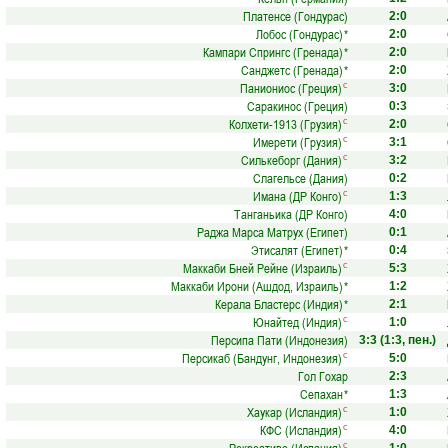
Платенсе (Гондурас)
2:0
Лобос (Гондурас)
*
2:0
Кампари Спрингс (Гренада)
*
2:0
Санджетс (Гренада)
*
2:0
Паниониос (Греция)
с
3:0
Саракинос (Греция)
0:3
Колхети-1913 (Грузия)
с
2:0
Имерети (Грузия)
с
3:1
Силькеборг (Дания)
с
3:2
Слагельсе (Дания)
0:2
Имана (ДР Конго)
с
1:3
Танганьика (ДР Конго)
4:0
Раджа Марса Матрух (Египет)
0:1
Этисалят (Египет)
*
0:4
Маккаби Бней Рейне (Израиль)
с
5:3
Маккаби Ирони (Ашдод, Израиль)
*
1:2
Керала Бластерс (Индия)
*
2:1
Юнайтед (Индия)
с
1:0
Персипа Пати (Индонезия)
3:3
(1:3, пен.)
Персикаб (Бандунг, Индонезия)
с
5:0
Гол Гохар
2:3
Сепахан
*
1:3
Хаукар (Исландия)
с
1:0
КФС (Исландия)
с
4:0
с