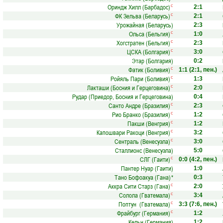
Ориндж Хилл (Барбадос)
с
2:1
ФК Зельва (Беларусь)
с
2:1
Урожайная (Беларусь)
2:3
Ольса (Бельгия)
с
1:0
Хогстратен (Бельгия)
с
2:3
ЦСКА (Болгария)
с
3:0
Этар (Болгария)
0:2
Фатик (Боливия)
с
1:1
(2:1, пен.)
Ройяль Пари (Боливия)
с
1:3
Лакташи (Босния и Герцеговина)
с
2:0
Рудар (Приедор, Босния и Герцеговина)
0:4
Санто Андре (Бразилия)
с
2:3
Рио Бранко (Бразилия)
с
1:2
Пакши (Венгрия)
с
1:2
Капошвари Ракоци (Венгрия)
с
3:2
Сентраль (Венесуэла)
с
3:0
Сталлионс (Венесуэла)
5:0
СЛГ (Гаити)
с
0:0
(4:2, пен.)
Пантер Нуар (Гаити)
1:0
Тано Бофоакуа (Гана)
*
0:3
Аккра Сити Старз (Гана)
с
2:0
Солола (Гватемала)
с
3:4
Поптун (Гватемала)
с
3:3
(7:6, пен.)
Фрайбург (Германия)
с
1:2
Кельн (Германия)
1:2