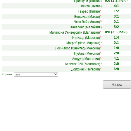
Приекули (Латвия)
0:0
(1:2, пен.)
Вента (Литва)
4:1
Таурас (Литва)
с
1:2
Бенфика (Макао)
с
0:1
Чхан Вай (Макао)
с
0:1
Ханеленг (Малайзия)
5:2
Малайзия Университи (Малайзия)
с
0:0
(2:3, пен.)
Иттихад (Марокко)
с
1:4
Магреб (Фес, Марокко)
*
0:1
Лос-Кабос Юнайтед (Мексика)
с
1:0
Пуэбла (Мексика)
с
2:0
Андууд (Монголия)
с
4:1
Атлетик 220 (Монголия)
*
2:0
Долфинс (Нигерия)
с
6:0
Страны:
Назад