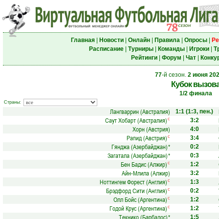
Главная
|
Новости
|
Онлайн
|
Правила
|
Опросы
|
Ре
Расписание
|
Турниры
|
Команды
|
Игроки
|
Т
Рейтинги
|
Форум
|
Чат
|
Конку
77
-й сезон.
2 июня 20
Кубок вызов
1/2 финала
Страны:
Лангваррин (Австралия)
1:1
(1:3, пен.)
Саут Хобарт (Австралия)
с
3:2
Хорн (Австрия)
4:0
Рапид (Австрия)
с
3:4
Гянджа (Азербайджан)
*
0:2
Загатала (Азербайджан)
*
0:3
Бен Бадис (Алжир)
с
1:2
Айн-Млила (Алжир)
3:2
Ноттингем Форест (Англия)
с
1:3
Брэдфорд Сити (Англия)
с
0:2
Олл Бойс (Аргентина)
с
1:2
Годой Крус (Аргентина)
с
1:2
Текнико (Барбадос)
*
1:5