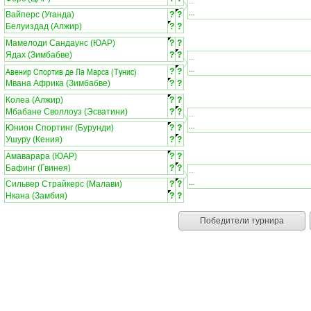
...
...
Вайперс (Уганда)
?
?
Белуиздад (Алжир)
?
?
Мамелоди Сандаунс (ЮАР)
?
?
Ядах (Зимбабве)
?
?
...
...
Авенир Спортив де Ла Марса (Тунис)
?
?
Мвана Африка (Зимбабве)
?
?
Колеа (Алжир)
?
?
Мбабане Своллоуз (Эсватини)
?
?
...
...
Юнион Спортинг (Бурунди)
?
?
Ушуру (Кения)
?
?
Амаварара (ЮАР)
?
?
Бафинг (Гвинея)
?
?
...
...
Сильвер Страйкерс (Малави)
?
?
Нкана (Замбия)
?
?
Победители турнира