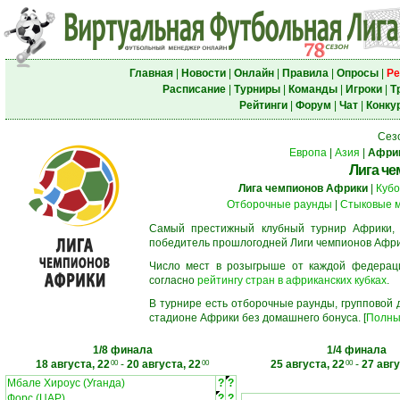
Главная
|
Новости
|
Онлайн
|
Правила
|
Опросы
|
Ре
Расписание
|
Турниры
|
Команды
|
Игроки
|
Т
Рейтинги
|
Форум
|
Чат
|
Конку
Сез
Европа
|
Азия
|
Афри
Лига ч
Лига чемпионов Африки
|
Кубо
Отборочные раунды
|
Стыковые 
Самый престижный клубный турнир Африки,
победитель прошлогодней Лиги чемпионов Афри
Число мест в розыгрыше от каждой федерац
согласно
рейтингу стран в африканских кубках
.
В турнире есть отборочные раунды, групповой
стадионе Африки без домашнего бонуса. [
Полны
1/8 финала
1/4 финала
18 августа, 22
-
20 августа, 22
25 августа, 22
-
27 авгу
00
00
00
Мбале Хироус (Уганда)
?
?
Форс (ЦАР)
?
?