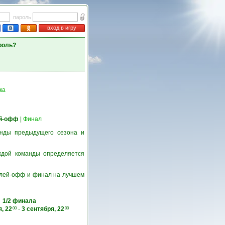
пароль
вход в игру
роль?
ка
й-офф
|
Финал
нды предыдущего сезона и
ждой команды определяется
 плей-офф и финал на лучшем
1/2 финала
, 22
-
3 сентября, 22
00
00