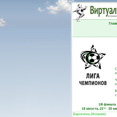
Глав
С
п
Ч
с
В
с
1/8 финала
18 августа, 22
-
20 ав
00
Барселона (Испания)