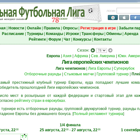
логин
ная
|
Новости
|
Онлайн
|
Правила
|
Опросы
|
Регистрация в игре
|
Забыли па
Расписание
|
Турниры
|
Команды
|
Игроки
|
Трансферы
|
Обмены
|
Аренда
Рейтинги
|
Форум
|
Чат
|
Конкурсы
|
Контакты
Сезон:
Европа
|
Азия
|
Африка
|
Сев. Америка
|
Южн. Амери
Лига европейских чемпионов
Лига чемпионов
|
Лига Европы
|
Суперкубок
Отборочные раунды
|
Стыковые матчи
|
Групповой турнир
|
Пле
амый престижный клубный турнир Европы, куда попадают лучшие кома
обедитель прошлогодней Лиги европейских чемпионов.
исло мест в розыгрыше от каждой федерации и стартовый этап для ка
огласно
рейтингу стран в еврокубках
.
 турнире есть отборочные раунды, групповой двухкруговой турнир, раунды
тадионе Европы без домашнего бонуса. [
Полный регламент турнира
]
1/4 финала
густа, 22
25 августа, 22
-
27 августа, 22
1 сентября
00
00
00
?
?