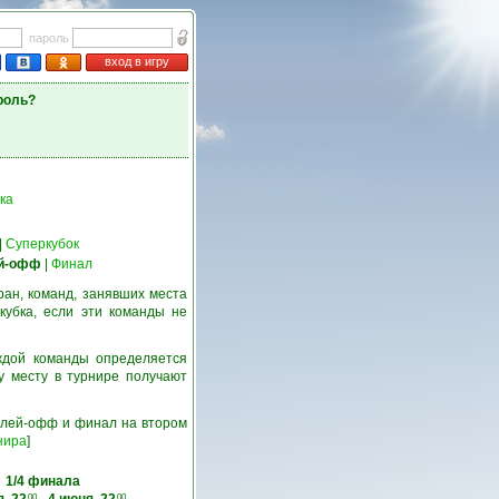
пароль
вход в игру
роль?
ка
|
Суперкубок
й-офф
|
Финал
ран, команд, занявших места
кубка, если эти команды не
ждой команды определяется
у месту в турнире получают
 плей-офф и финал на втором
нира
]
1/4 финала
00
00