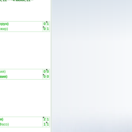
, 22
-
4 июня, 22
ерун)
0
1
жир)
0
1
бия)
0
0
вия)
0
0
я)
2
1
Фасо)
1
1