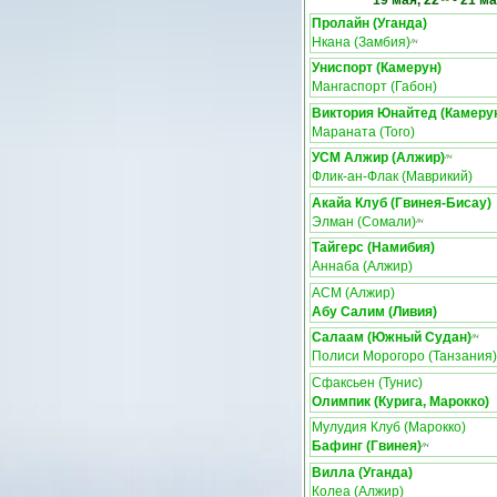
19 мая, 22
-
21 ма
Пролайн (Уганда)
Нкана (Замбия)
ЛЧ
Униспорт (Камерун)
Мангаспорт (Габон)
Виктория Юнайтед (Камеру
Мараната (Того)
УСМ Алжир (Алжир)
ЛЧ
Флик-ан-Флак (Маврикий)
Акайа Клуб (Гвинея-Бисау)
Элман (Сомали)
ЛЧ
Тайгерс (Намибия)
Аннаба (Алжир)
АСМ (Алжир)
Абу Салим (Ливия)
Салаам (Южный Судан)
ЛЧ
Полиси Морогоро (Танзания)
Сфаксьен (Тунис)
Олимпик (Курига, Марокко)
Мулудия Клуб (Марокко)
Бафинг (Гвинея)
ЛЧ
Вилла (Уганда)
Колеа (Алжир)