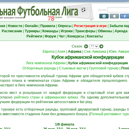
логин
ная
|
Новости
|
Онлайн
|
Правила
|
Опросы
|
Регистрация в игре
|
Забыли па
Расписание
|
Турниры
|
Команды
|
Игроки
|
Трансферы
|
Обмены
|
Аренда
Рейтинги
|
Форум
|
Чат
|
Конкурсы
|
Контакты
Сезон:
Европа
|
Азия
|
Африка
|
Сев. Америка
|
Южн. Амери
Кубок африканской конфедерации
Лига чемпионов Африки
|
Кубок африканской конфедерации
Отборочные раунды
|
Стыковые матчи
|
Групповой турнир
|
Пле
торой по престижности клубный турнир Африки для обладателей кубков ст
торого плана в чемпионатах стран Африки и обладателя прошлогоднего 
частвуют в Лиге чемпионов Африки.
исло мест в розыгрыше от каждой федерации и стартовый этап для ка
огласно
рейтингу стран в африканских кубках
. По одному дополнительном
учшие федерации по рейтингам автосоставов и fair play.
 турнире есть отборочные раунды, групповой двухкруговой турнир, раунды
о вместимости стадионе Азии без домашнего бонуса. [
Полный регламент тур
1/8 финала
00
00
00