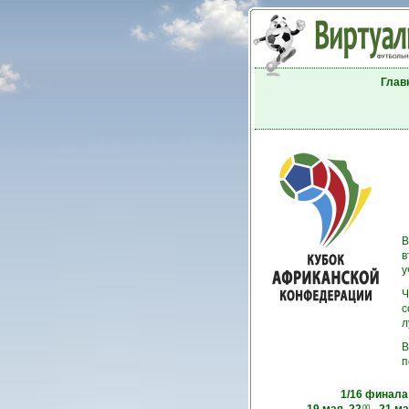
Глав
В
в
у
Ч
с
л
В
п
1/16 финала
00