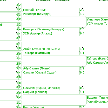
я, 22
26 мая, 22
-
28 мая, 22
2 июня
3
2
1
2
Пролайн (Уганда)
2
0
Униспорт (Камерун)
1
2
0
3
2
0
Униспорт (Кам
УСМ Алжир (Ал
н)
1
2
1
1
Виктория Юнайтед (Камерун)
2
0
УСМ Алжир (Алжир)
0
4
1
1
0
1
0
1
1
0
Акайа Клуб (Гвинея-Бисау)
1
1
Тайгерс (Намибия)
1
1
2
0
1
1
Тайгерс (Нами
Абу Салим (Ли
2
0
0
4
Абу Салим (Ливия)
2
2
Салаам (Южный Судан)
0
0
2
1
0
0
1
0
0
2
Олимпик (Курига, Марокко)
0
0
Бафинг (Гвинея)
1
1
2
0
0
2
Бафинг (Гвине
Роял (Буркина 
1
1
0
1
Вилла (Уганда)
3
0