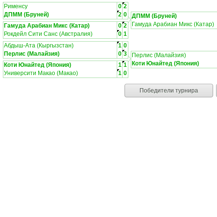
Рименсу
0
2
ДПММ (Бруней)
2
0
ДПММ (Бруней)
Гамуда Арабиан Микс (Катар)
Гамуда Арабиан Микс (Катар)
0
2
Рокдейл Сити Санс (Австралия)
0
1
Абдыш-Ата (Кыргызстан)
1
0
Перлис (Малайзия)
0
3
Перлис (Малайзия)
Коти Юнайтед (Япония)
Коти Юнайтед (Япония)
1
1
Университи Макао (Макао)
1
0
Победители турнира