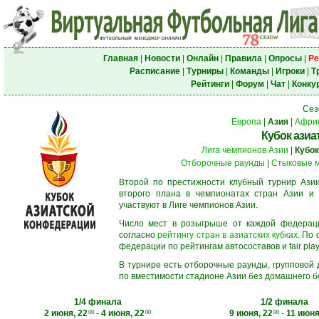
Главная
|
Новости
|
Онлайн
|
Правила
|
Опросы
|
Ре
Расписание
|
Турниры
|
Команды
|
Игроки
|
Т
Рейтинги
|
Форум
|
Чат
|
Конку
Сез
Европа
|
Азия
|
Афри
Кубок азиа
Лига чемпионов Азии
|
Кубок
Отборочные раунды
|
Стыковые 
Второй по престижности клубный турнир Азии
второго плана в чемпионатах стран Азии и 
участвуют в Лиге чемпионов Азии.
Число мест в розыгрыше от каждой федерац
согласно
рейтингу стран в азиатских кубках
. По
федерации по рейтингам автосоставов и fair play
В турнире есть отборочные раунды, групповой
по вместимости стадионе Азии без домашнего бо
1/4 финала
1/2 финала
2 июня, 22
-
4 июня, 22
9 июня, 22
-
11 июня
00
00
00