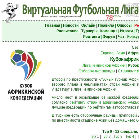
Главная
|
Новости
|
Онлайн
|
Правила
|
Опросы
|
Ре
Расписание
|
Турниры
|
Команды
|
Игроки
|
Т
Рейтинги
|
Форум
|
Чат
|
Конку
Сез
Европа
|
Азия
|
Афри
Кубок африк
Лига чемпионов Африки
|
Кубок
Отборочные раунды
|
Стыковые м
Второй по престижности клубный турнир Африк
второго плана в чемпионатах стран Африки и
участвуют в Лиге чемпионов Африки.
Число мест в розыгрыше от каждой федерац
согласно
рейтингу стран в африканских кубках
лучшие федерации по рейтингам автосоставов и f
В турнире есть отборочные раунды, групповой
по вместимости стадионе Азии без домашнего бо
Тур 6
-
12 февраля,
Тур 1
|
Тур 2
|
Тур 3
|
Тур 4
|
Т