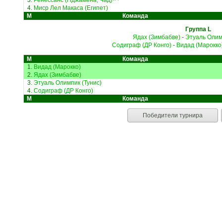
3.
Ренессанс (Нджамена, Чад)
4.
Миср Лел Макаса (Египет)
М
Команда
Группа L
Ядах (Зимбабве)
-
Этуаль Олим
Содиграф (ДР Конго)
-
Видад (Марокко
М
Команда
1.
Видад (Марокко)
2.
Ядах (Зимбабве)
3.
Этуаль Олимпик (Тунис)
4.
Содиграф (ДР Конго)
М
Команда
Победители турнира