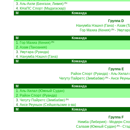
3.
Аль-Ахли (Бенгази, Ливия)
ЛЧ
4.
КНаПС Спорт (Мадагаскар)
М
Команда
Группа D
Нанумба Нэшнл (Гана)
-
Азам (Т
Гор Махиа (Кения)
-
Умутара
ЛЧ
М
Команда
1.
Гор Махиа (Кения)
ЛЧ
2.
Азам (Танзания)
3.
Умутара (Руанда)
4.
Нанумба Нэшнл (Гана)
М
Команда
Группа E
Район Спорт (Руанда)
-
Аль-Хилал
Чегуту Пайретс (Зимбабве)
-
Ансе Реунь
ЛЧ
М
Команда
1.
Аль-Хилал (Южный Судан)
2.
Район Спорт (Руанда)
3.
Чегуту Пайретс (Зимбабве)
ЛЧ
4.
Ансе Реуньон (Сейшельские о-ва)
М
Команда
Группа F
Нимба (Либерия)
-
Модерн Спор
Салаам (Южный Судан)
-
Стад
ЛЧ