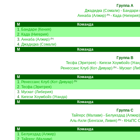
Группа A
Джадидка (Сомали)
-
Бандари 
Аннаба (Алжир)
-
Када (Нигерия)
ЛЧ
М
Команда
1.
Бандари (Кения)
2.
Када (Нигерия)
3.
Аннаба (Алжир)
ЛЧ
4.
Джадидка (Сомали)
М
Команда
Группа B
Тесфа (Эритрея)
-
Кигези Хоумбойз (Уган
Ренессанс Клуб (Кот-Дивуар)
-
Мускат (Ли
ЛЧ
М
Команда
1.
Ренессанс Клуб (Кот-Дивуар)
ЛЧ
2.
Тесфа (Эритрея)
3.
Мускат (Либерия)
4.
Кигези Хоумбойз (Уганда)
М
Команда
Группа C
Тайгерс (Малави)
-
Белуиздад (Алжир)
Аль-Ахли (Бенгази, Ливия)
-
КНаПС С
ЛЧ
М
Команда
1.
Белуиздад (Алжир)
2.
Тайгерс (Малави)