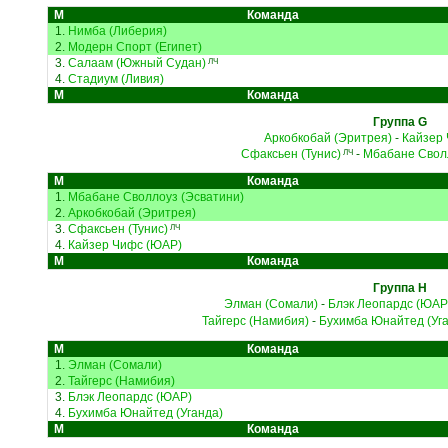
М
Команда
1.
Нимба (Либерия)
2.
Модерн Спорт (Египет)
3.
Салаам (Южный Судан)
ЛЧ
4.
Стадиум (Ливия)
М
Команда
Группа G
Аркобкобай (Эритрея)
-
Кайзер
Сфаксьен (Тунис)
-
Мбабане Сволл
ЛЧ
М
Команда
1.
Мбабане Своллоуз (Эсватини)
2.
Аркобкобай (Эритрея)
3.
Сфаксьен (Тунис)
ЛЧ
4.
Кайзер Чифс (ЮАР)
М
Команда
Группа H
Элман (Сомали)
-
Блэк Леопардс (ЮАР
Тайгерс (Намибия)
-
Бухимба Юнайтед (Уг
М
Команда
1.
Элман (Сомали)
2.
Тайгерс (Намибия)
3.
Блэк Леопардс (ЮАР)
4.
Бухимба Юнайтед (Уганда)
М
Команда