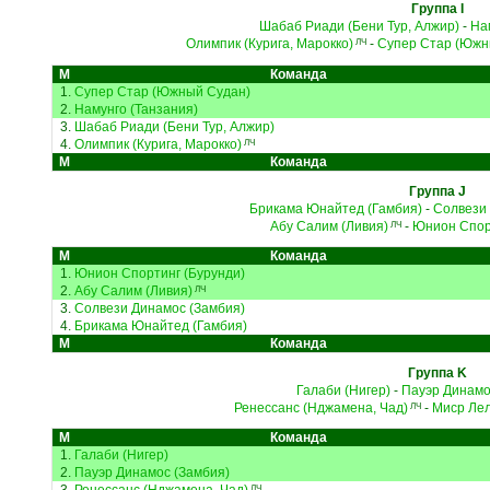
Группа I
Шабаб Риади (Бени Тур, Алжир)
-
На
Олимпик (Курига, Марокко)
-
Супер Стар (Южн
ЛЧ
М
Команда
1.
Супер Стар (Южный Судан)
2.
Намунго (Танзания)
3.
Шабаб Риади (Бени Тур, Алжир)
4.
Олимпик (Курига, Марокко)
ЛЧ
М
Команда
Группа J
Брикама Юнайтед (Гамбия)
-
Солвези 
Абу Салим (Ливия)
-
Юнион Спорт
ЛЧ
М
Команда
1.
Юнион Спортинг (Бурунди)
2.
Абу Салим (Ливия)
ЛЧ
3.
Солвези Динамос (Замбия)
4.
Брикама Юнайтед (Гамбия)
М
Команда
Группа K
Галаби (Нигер)
-
Пауэр Динамо
Ренессанс (Нджамена, Чад)
-
Миср Лел
ЛЧ
М
Команда
1.
Галаби (Нигер)
2.
Пауэр Динамос (Замбия)
ЛЧ