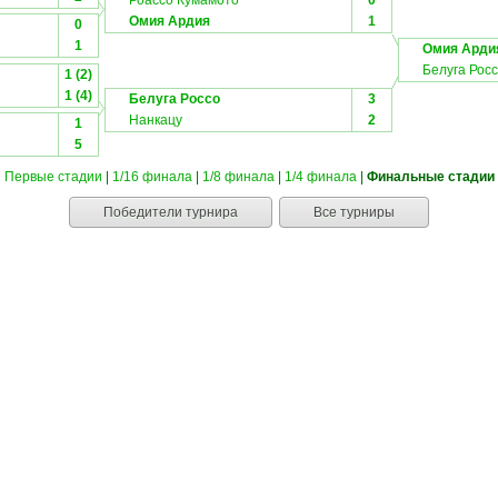
Роассо Кумамото
0
Омия Ардия
1
0
1
Омия Арди
Белуга Рос
1 (2)
1 (4)
Белуга Россо
3
Нанкацу
2
1
5
Первые стадии
|
1/16 финала
|
1/8 финала
|
1/4 финала
|
Финальные стадии
Победители турнира
Все турниры