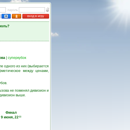
пароль
вход в игру
роль?
ова
|
суперкубок
е одного из них (выбирается
фметическое между ценами,
убов.
ызова не поменял дивизион и
 дивизион выше.
Финал
9 июня, 22
00