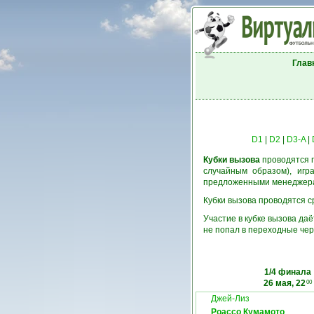
Глав
D1
|
D2
|
D3-A
|
Кубки вызова
проводятся п
случайным образом), игр
предложенными менеджерам
Кубки вызова проводятся ср
Участие в кубке вызова да
не попал в переходные чер
1/4 финала
26 мая, 22
00
Джей-Лиз
Роассо Кумамото