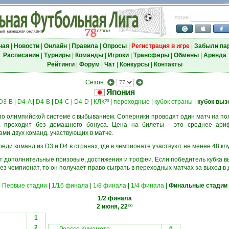
логин
ная
|
Новости
|
Онлайн
|
Правила
|
Опросы
|
Регистрация в игре
|
Забыли па
Расписание
|
Турниры
|
Команды
|
Игроки
|
Трансферы
|
Обмены
|
Аренда
Рейтинги
|
Форум
|
Чат
|
Конкурсы
|
Контакты
Сезон:
Япония
D3-B
|
D4-A
|
D4-B
|
D4-C
|
D4-D
|
КЛК
|
переходные
|
кубок страны
|
кубок выз
20
о олимпийской системе с выбыванием. Соперники проводят один матч на пол
а проходит без домашнего бонуса. Цена на билеты - это среднее ари
и двух команд, участвующих в матче.
еди команд из D3 и D4 в странах, где в чемпионате участвуют не менее 48 кл
ёт дополнительные призовые, достижения и трофеи. Если победитель кубка в
ез чемпионат, то он получает право сыграть в переходных матчах за выход в
Первые стадии
|
1/16 финала
|
1/8 финала
|
1/4 финала
|
Финальные стадии
1/2 финала
2 июня, 22
00
1
2