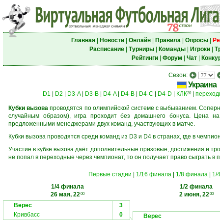
Главная
|
Новости
|
Онлайн
|
Правила
|
Опросы
|
Ре
Расписание
|
Турниры
|
Команды
|
Игроки
|
Т
Рейтинги
|
Форум
|
Чат
|
Конку
Сезон:
Украина
D1
|
D2
|
D3-A
|
D3-B
|
D4-A
|
D4-B
|
D4-C
|
D4-D
|
КЛК
|
переход
20
Кубки вызова
проводятся по олимпийской системе с выбыванием. Соперни
случайным образом), игра проходит без домашнего бонуса. Цена н
предложенными менеджерами двух команд, участвующих в матче.
Кубки вызова проводятся среди команд из D3 и D4 в странах, где в чемпио
Участие в кубке вызова даёт дополнительные призовые, достижения и тр
не попал в переходные через чемпионат, то он получает право сыграть в 
Первые стадии
|
1/16 финала
|
1/8 финала
|
1/
1/4 финала
1/2 финала
26 мая, 22
2 июня, 22
00
00
Верес
3
Кривбасс
0
Верес